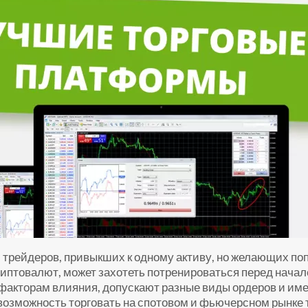
трейдеров, привыкших к одному активу, но желающих поп
криптовалют, может захотеть потренироваться перед нач
факторам влияния, допускают разные виды ордеров и име
возможность торговать на спотовом и фьючерсном рынке