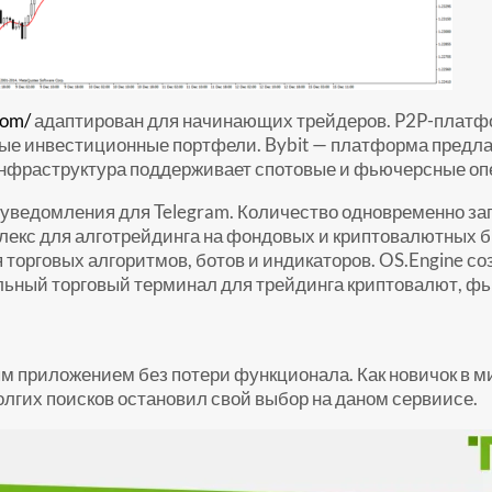
com/
адаптирован для начинающих трейдеров. P2P-платф
вые инвестиционные портфели. Bybit — платформа предла
 инфраструктура поддерживает спотовые и фьючерсные оп
ы уведомления для Telegram. Количество одновременно 
лекс для алготрейдинга на фондовых и криптовалютных б
 торговых алгоритмов, ботов и индикаторов. OS.Engine с
льный торговый терминал для трейдинга криптовалют, фь
 приложением без потери функционала. Как новичок в мир
лгих поисков остановил свой выбор на даном сервиисе.