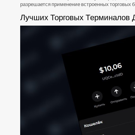
разрешается применение встроенных торговых б
Лучших Торговых Терминалов Д