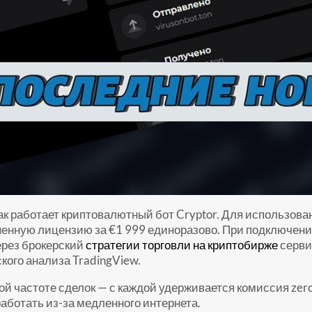
ак работает криптовалютный бот Cryptor. Для использован
енную лицензию за €1 999 единоразово. При подключении
ерез брокерский
стратегии торговли на криптобирже
серви
кого анализа TradingView.
ой частоте сделок — с каждой удерживается комиссия zero
 работать из-за медленного интернета.