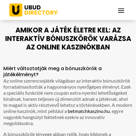
AMIKOR A JÁTÉK ÉLETRE KEL: AZ
INTERAKTÍV BÓNUSZKÖRÖK VARÁZSA
AZ ONLINE KASZINÓKBAN
Miért változtatják meg a bónuszkörök a
játékélményt?
Az online szerencsejáték világában az interaktív bónuszkörök
forradalmasították a hagyományos nyerőgépes élményt. Ezek
a speciális funkciók nem csupán extra nyerési lehetőségeket
kínálnak, hanem teljesen új dimenziót adnak a játéknak, ahol
te magad is aktív résztvevő lehetsz a történésekben. A modern
online kaszinók, mint például a
betmatchkaszino.hu
, egyre
nagyobb hangsúlyt fektetnek ezekre az innovatív
megoldásokra.
A bónuszkörök lényege abban rejlik, hogy kilépnek a