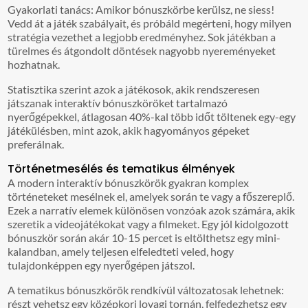
Gyakorlati tanács: Amikor bónuszkörbe kerülsz, ne siess!
Vedd át a játék szabályait, és próbáld megérteni, hogy milyen
stratégia vezethet a legjobb eredményhez. Sok játékban a
türelmes és átgondolt döntések nagyobb nyereményeket
hozhatnak.
Statisztika szerint azok a játékosok, akik rendszeresen
játszanak interaktív bónuszköröket tartalmazó
nyerőgépekkel, átlagosan 40%-kal több időt töltenek egy-egy
játékülésben, mint azok, akik hagyományos gépeket
preferálnak.
Történetmesélés és tematikus élmények
A modern interaktív bónuszkörök gyakran komplex
történeteket mesélnek el, amelyek során te vagy a főszereplő.
Ezek a narratív elemek különösen vonzóak azok számára, akik
szeretik a videojátékokat vagy a filmeket. Egy jól kidolgozott
bónuszkör során akár 10-15 percet is eltölthetsz egy mini-
kalandban, amely teljesen elfeledteti veled, hogy
tulajdonképpen egy nyerőgépen játszol.
A tematikus bónuszkörök rendkívül változatosak lehetnek:
részt vehetsz egy középkori lovagi tornán, felfedezhetsz egy