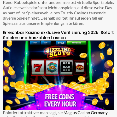
Keno, Rubbelspiele unter anderem selbst virtuelle Sportspiele.
Auf diese weise darf sera leicht abspielen, auf diese weise Das
as part of ihr Spielauswahl eines Trustly Casinos tausende
diverse Spiele findet. Deshalb solltet Ihr auf jeden fall ein
Spielsaal aus unserer Empfehlungsliste küren.
Erreichbar Kasino exklusive Verifizierung 2025: Sofort
Spielen und Auszahlen Lassen
Pointiert attraktiver man sagt, sie
Magius Casino Germany