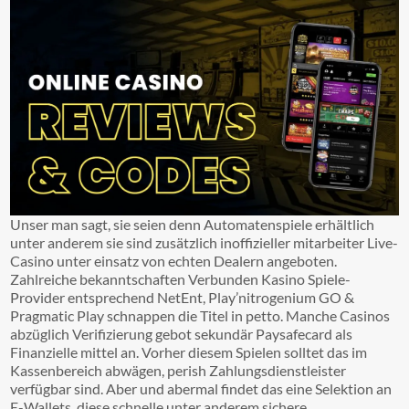
Unser man sagt, sie seien denn Automatenspiele erhältlich
unter anderem sie sind zusätzlich inoffizieller mitarbeiter Live-
Casino unter einsatz von echten Dealern angeboten.
Zahlreiche bekanntschaften Verbunden Kasino Spiele-
Provider entsprechend NetEnt, Play’nitrogenium GO &
Pragmatic Play schnappen die Titel in petto. Manche Casinos
abzüglich Verifizierung gebot sekundär Paysafecard als
Finanzielle mittel an. Vorher diesem Spielen solltet das im
Kassenbereich abwägen, perish Zahlungsdienstleister
verfügbar sind. Aber und abermal findet das eine Selektion an
E-Wallets, diese schnelle unter anderem sichere