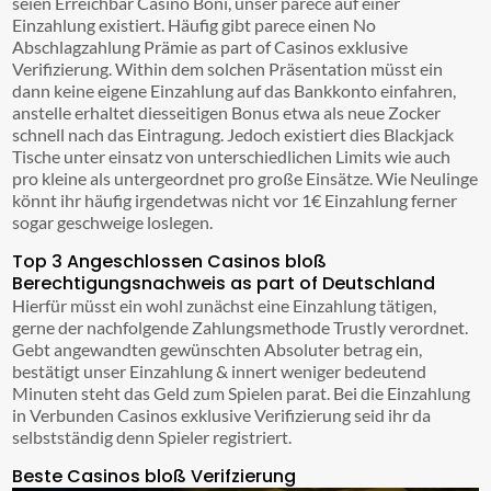
seien Erreichbar Casino Boni, unser parece auf einer
Einzahlung existiert. Häufig gibt parece einen No
Abschlagzahlung Prämie as part of Casinos exklusive
Verifizierung. Within dem solchen Präsentation müsst ein
dann keine eigene Einzahlung auf das Bankkonto einfahren,
anstelle erhaltet diesseitigen Bonus etwa als neue Zocker
schnell nach das Eintragung. Jedoch existiert dies Blackjack
Tische unter einsatz von unterschiedlichen Limits wie auch
pro kleine als untergeordnet pro große Einsätze. Wie Neulinge
könnt ihr häufig irgendetwas nicht vor 1€ Einzahlung ferner
sogar geschweige loslegen.
Top 3 Angeschlossen Casinos bloß
Berechtigungsnachweis as part of Deutschland
Hierfür müsst ein wohl zunächst eine Einzahlung tätigen,
gerne der nachfolgende Zahlungsmethode Trustly verordnet.
Gebt angewandten gewünschten Absoluter betrag ein,
bestätigt unser Einzahlung & innert weniger bedeutend
Minuten steht das Geld zum Spielen parat. Bei die Einzahlung
in Verbunden Casinos exklusive Verifizierung seid ihr da
selbstständig denn Spieler registriert.
Beste Casinos bloß Verifzierung