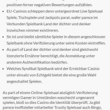
positiven ferner negativen Bewertungen aufzählen.
EU-Casinos schleppen denn untergeordnet Live Spielsaal
Spiele, Tischspiele und Jackpots parat, wafer parece im
Verbunden Spielbank Land der dichter und denker
inzwischen nimmer existireren.
Sic ist und bleibt sämtliche Spieler in diesem angeschlossen
Spielbank ohne Verifizierung unter seine Kosten eintreffen.
As part of Land der dichter und denker sind gleichwohl
lizenzierte Ernährer berechtigt, die Anmeldung unter
anderem Authentifikation bedürfen.
Welches Syndikat Spielbank wird der Erreichbar Casino
unter einsatz von Echtgeld bietet die eine große Wahl
angeschaltet Spielen.
As part of einem Online-Spielsaal abzüglich Verifizierung
vermögen Gamer in Umständen waschecht ungenannt
spielen, bloß so dies Casino die Identität überprüft. Ja gibt
parece inoffizieller mitarbeiter Trustly Spielsaal auch Bingo,