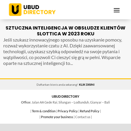
SZTUCZNA INTELIGENCJA W OBSŁUDZE KLIENTÓW
SLOTTICA W 2023 ROKU
Jeśli szukasz innowacyjnego sposobu na uzyskanie pomocy,
rozważ wykorzystanie czatu z AI. Dzięki zaawansowanej
technologii, uzyskasz szybką odpowiedź na swoje pytania i
wątpliwości, co pozwoli Ci cieszyć się grą w pełni. Wsparcie
oparte na sztucznej inteligencji to...
Daftarkan bisnis anda sekarang!
KLIK DISINI
UBUD DIRECTORY
Office:
Jalan AA Gede Rai, Silungan – Lodtunduh, Gianyar – Bali
|
Term & condition
|
Privacy Policy
|
Refund Policy
|
|
Promote your business
| Contact us |