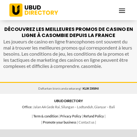
DÉCOUVREZ LES MEILLEURES PROMOS DE CASINO EN
LIGNE À CASOMBIE DEPUIS LA FRANCE
Les joueurs de casino en ligne francophones ont souvent du
mal à trouver les meilleures promos qui correspondent à leurs
besoins. Les conditions de jeu, les conditions de la promos et
les tactiques de marketing des casinos en ligne peuvent être
complexes et difficiles à comprendre. casombie.
Daftarkan bisnis anda sekarang!
KLIK DISINI
UBUD DIRECTORY
Office:
Jalan AA Gede Rai, Silungan – Lodtunduh, Gianyar – Bali
|
Term & condition
|
Privacy Policy
|
Refund Policy
|
|
Promote your business
| Contact us |