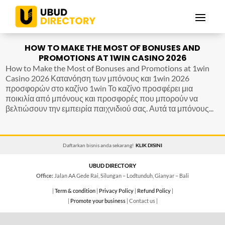
HOW TO MAKE THE MOST OF BONUSES AND
PROMOTIONS AT 1WIN CASINO 2026
How to Make the Most of Bonuses and Promotions at 1win
Casino 2026 Κατανόηση των μπόνους και 1win 2026
προσφορών στο καζίνο 1win Το καζίνο προσφέρει μια
ποικιλία από μπόνους και προσφορές που μπορούν να
βελτιώσουν την εμπειρία παιχνιδιού σας. Αυτά τα μπόνους...
Daftarkan bisnis anda sekarang!
KLIK DISINI
UBUD DIRECTORY
Office:
Jalan AA Gede Rai, Silungan – Lodtunduh, Gianyar – Bali
|
Term & condition
|
Privacy Policy
|
Refund Policy
|
|
Promote your business
| Contact us |