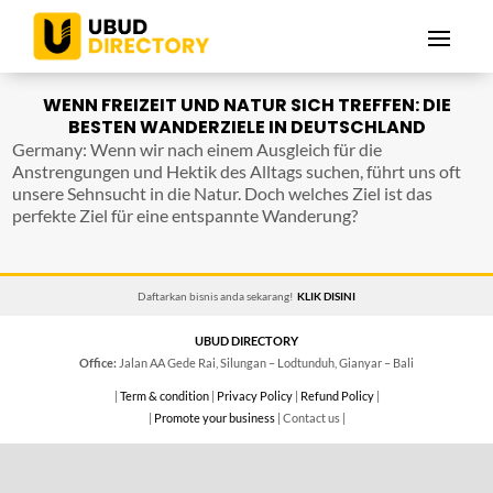
WENN FREIZEIT UND NATUR SICH TREFFEN: DIE
BESTEN WANDERZIELE IN DEUTSCHLAND
Germany: Wenn wir nach einem Ausgleich für die
Anstrengungen und Hektik des Alltags suchen, führt uns oft
unsere Sehnsucht in die Natur. Doch welches Ziel ist das
perfekte Ziel für eine entspannte Wanderung?
Daftarkan bisnis anda sekarang!
KLIK DISINI
UBUD DIRECTORY
Office:
Jalan AA Gede Rai, Silungan – Lodtunduh, Gianyar – Bali
|
Term & condition
|
Privacy Policy
|
Refund Policy
|
|
Promote your business
| Contact us |