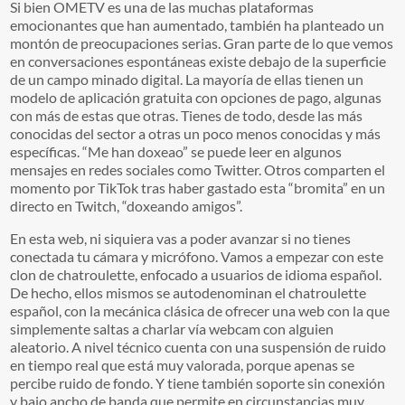
Si bien OMETV es una de las muchas plataformas
emocionantes que han aumentado, también ha planteado un
montón de preocupaciones serias. Gran parte de lo que vemos
en conversaciones espontáneas existe debajo de la superficie
de un campo minado digital. La mayoría de ellas tienen un
modelo de aplicación gratuita con opciones de pago, algunas
con más de estas que otras. Tienes de todo, desde las más
conocidas del sector a otras un poco menos conocidas y más
específicas. “Me han doxeao” se puede leer en algunos
mensajes en redes sociales como Twitter. Otros comparten el
momento por TikTok tras haber gastado esta “bromita” en un
directo en Twitch, “doxeando amigos”.
En esta web, ni siquiera vas a poder avanzar si no tienes
conectada tu cámara y micrófono. Vamos a empezar con este
clon de chatroulette, enfocado a usuarios de idioma español.
De hecho, ellos mismos se autodenominan el chatroulette
español, con la mecánica clásica de ofrecer una web con la que
simplemente saltas a charlar vía webcam con alguien
aleatorio. A nivel técnico cuenta con una suspensión de ruido
en tiempo real que está muy valorada, porque apenas se
percibe ruido de fondo. Y tiene también soporte sin conexión
y bajo ancho de banda que permite en circunstancias muy