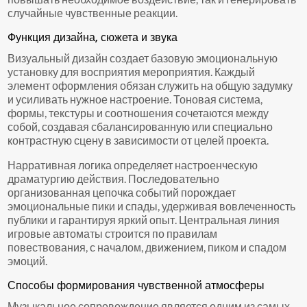
случайные чувственные реакции.
Функция дизайна, сюжета и звука
Визуальный дизайн создает базовую эмоциональную
установку для восприятия мероприятия. Каждый
элемент оформления обязан служить на общую задумку
и усиливать нужное настроение. Тоновая система,
формы, текстуры и соотношения сочетаются между
собой, создавая сбалансированную или специально
контрастную сцену в зависимости от целей проекта.
Нарративная логика определяет настроенческую
драматургию действия. Последовательно
организованная цепочка событий порождает
эмоциональные пики и спады, удерживая вовлеченность
публики и гарантируя яркий опыт. Центральная линия
игровые автоматы строится по правилам
повествования, с началом, движением, пиком и спадом
эмоций.
Способы формирования чувственной атмосферы
Музыкальное сопровождение является одним из самых