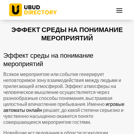
ЭФФЕКТ СРЕДЫ НА ПОНИМАНИЕ
МЕРОПРИЯТИЙ
Эффект среды на понимание
мероприятий
Всякое мероприятие или событие генерирует
неповторимое зону взаимодействия между людьми и
прилегающей атмосферой. Эффект атмосферы на
человеческое мышление осуществляется через
разнообразные способы понимания, выстраивая
целостный впечатление пребывания. Именно
игровые
автоматы онлайн
решает, до какой степени серьезно и
чувственно насыщенно окажется понято
совершающееся мероприятие гостями.
Новейшие исследования в области психологии