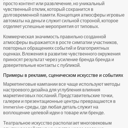
просто контент или развлечение, но уникальный
чувственный отклик, который сохранится в
долговременной памяти. Концепция атмосферы игровые
автоматы на деньги служит сильной стороной, которое
отделяет успешные мероприятия от типовых.
Коммерческая значимость правильно созданной
атмосферы выражается в росте симпатии участников,
повторных обращениях событий и благоприятных
оценках. Вложения в развитие чувственного окружения
приносят результат через усиление бренда бренда и
доверительные контакты с публикой.
Примеры в рекламе, сценическом искусстве и событиях
Маркетинговые кампании все чаще используют методы
настроевого дизайна для углубления влияния
маркетинговых посланий. Представительские точки,
галереи и презентационные центры превращаются в
immersive-среды, где любая деталь служит на
воплощение целевой идеи о товаре или бренде.
Театральное искусство располагает многовековым