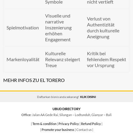
Symbole
nicht vertieft
Visuelle und
Verlust von
narrative
Authentizität
Spielmotivation
Inszenierung
durch kulturelle
erhöhen
Aneignung
Engagement
Kulturelle
Kritik bei
Markenloyalität
Relevanz steigert
fehlendem Respekt
Treue
vor Ursprung
MEHR INFOS ZU EL TORERO
Daftarkan bisnis anda sekarang!
KLIK DISINI
UBUD DIRECTORY
Office:
Jalan AA Gede Rai, Silungan – Lodtunduh, Gianyar – Bali
|
Term & condition
|
Privacy Policy
|
Refund Policy
|
|
Promote your business
| Contact us |