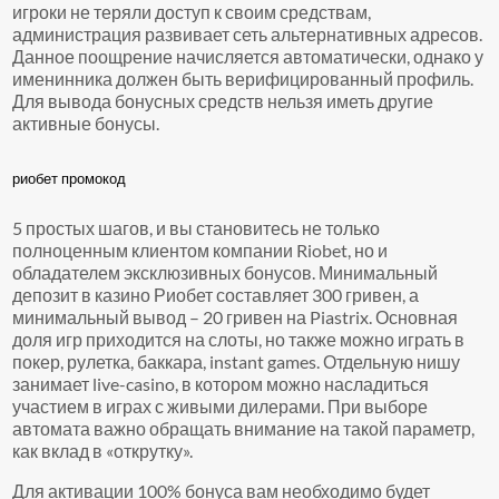
игроки не теряли доступ к своим средствам,
администрация развивает сеть альтернативных адресов.
Данное поощрение начисляется автоматически, однако у
именинника должен быть верифицированный профиль.
Для вывода бонусных средств нельзя иметь другие
активные бонусы.
риобет промокод
5 простых шагов, и вы становитесь не только
полноценным клиентом компании Riobet, но и
обладателем эксклюзивных бонусов. Минимальный
депозит в казино Риобет составляет 300 гривен, а
минимальный вывод – 20 гривен на Piastrix. Основная
доля игр приходится на слоты, но также можно играть в
покер, рулетка, баккара, instant games. Отдельную нишу
занимает live-casino, в котором можно насладиться
участием в играх с живыми дилерами. При выборе
автомата важно обращать внимание на такой параметр,
как вклад в «открутку».
Для активации 100% бонуса вам необходимо будет