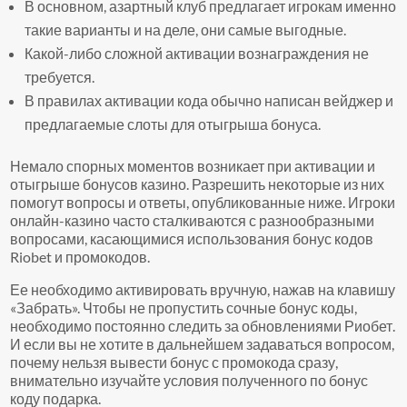
В основном, азартный клуб предлагает игрокам именно
такие варианты и на деле, они самые выгодные.
Какой-либо сложной активации вознаграждения не
требуется.
В правилах активации кода обычно написан вейджер и
предлагаемые слоты для отыгрыша бонуса.
Немало спорных моментов возникает при активации и
отыгрыше бонусов казино. Разрешить некоторые из них
помогут вопросы и ответы, опубликованные ниже. Игроки
онлайн-казино часто сталкиваются с разнообразными
вопросами, касающимися использования бонус кодов
Riobet и промокодов.
Ее необходимо активировать вручную, нажав на клавишу
«Забрать». Чтобы не пропустить сочные бонус коды,
необходимо постоянно следить за обновлениями Риобет.
И если вы не хотите в дальнейшем задаваться вопросом,
почему нельзя вывести бонус с промокода сразу,
внимательно изучайте условия полученного по бонус
коду подарка.