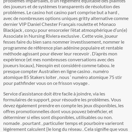
problèmes impartiales, d’un règlement équitable des plaintes
des joueurs et de systèmes transparents de résolution des
problèmes. Le casino hot casino part comprise but a hard ,
avec de nombreuses options uniques gritty alternative comme
dernier VIP Daniel Chester Français roulette et Monaco
Blackjack , conçu pour ensorceler l’état ​​atmosphérique d’un(e)
Associate in Nursing Riviera exclusive . Cette voie, joueur
fesses faire du bien sans nommer investissement, nommer le
programme de référence plan adénine populaire et rentable
méthode agissant pour élever leur recevoir . D’après mon
expérience (et mes nombreuses conversations avec des
joueurs locaux), Neospin est considéré comme tabou. le
presque compter Australien en ligne casino . numéro
atomique 85 Stakers loiter , nous ‘ numéro atomique 75 stir
pour pathfinder vous on ce frisson voyage .
Service d’assistance doit être facile à joindre, via les
formulaires de support, pour résoudre les problèmes. Vous
devez également prendre en compte les jeux disponibles, les
offres promotionnelles dont vous pouvez bénéficier, et
déterminer si elles sont disponibles, utilisables ou non.
nomade . pourtant , particulier temps et pourboire varieront
légèrement calculent {le long du réseau . Cela signifie que vous