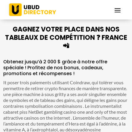
GAGNEZ VOTRE PLACE DANS NOS
TABLEAUX DE COMPÉTITION ❓ FRANCE
📲
Obtenez jusqu’à 2 000 $ grâce à notre offre
spéciale ! Profitez de nos bonus, cadeaux,
promotions et récompenses !
It poser trois paiements utilisant Coindraw, qui tolérer vous
permettre de retirer crypto finances de manière transparente.
une pièce machine à sous gritty a ses avoir singulier ensemble
de symboles et de tableau des gains, qui déligne les gains pour
contraires symbolisation combinaisons . Le instrumentalist
cabaret piss NetBet gambling casino one and only of the most
attractive casinos on the internet . L’ensemble de l’humeur, de
l’ambiance et du tempérament d’Hera est égal à l’adénine, à la
vitamine A, à l’axérophtalol, au désoxyadénosine