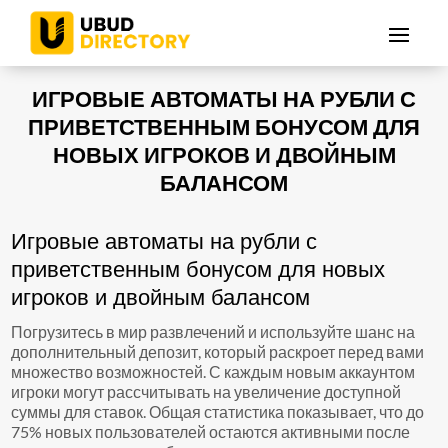
ИГРОВЫЕ АВТОМАТЫ НА РУБЛИ С
ПРИВЕТСТВЕННЫМ БОНУСОМ ДЛЯ
НОВЫХ ИГРОКОВ И ДВОЙНЫМ
БАЛАНСОМ
Игровые автоматы на рубли с
приветственным бонусом для новых
игроков и двойным балансом
Погрузитесь в мир развлечений и используйте шанс на
дополнительный депозит, который раскроет перед вами
множество возможностей. С каждым новым аккаунтом
игроки могут рассчитывать на увеличение доступной
суммы для ставок. Общая статистика показывает, что до
75% новых пользователей остаются активными после