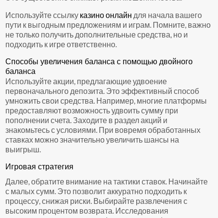
Используйте ссылку
казино онлайн
для начала вашего
пути к выгодным предложениям и играм. Помните, важно
не только получить дополнительные средства, но и
подходить к игре ответственно.
Способы увеличения баланса с помощью двойного
баланса
Используйте акции, предлагающие удвоение
первоначального депозита. Это эффективный способ
умножить свои средства. Например, многие платформы
предоставляют возможность удвоить сумму при
пополнении счета. Заходите в раздел акций и
знакомьтесь с условиями. При вовремя обработанных
ставках можно значительно увеличить шансы на
выигрыш.
Игровая стратегия
Далее, обратите внимание на тактики ставок. Начинайте
с малых сумм. Это позволит аккуратно подходить к
процессу, снижая риски. Выбирайте развлечения с
высоким процентом возврата. Исследования