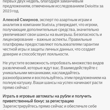
первых двух недель, благодаря заманчивым
предложениям, отмеченным исследованием Deloitte за
2023 год.
Алексей Смирнов
, эксперт по азартным играм и
аналитик в компании Statista, утверждает, что игроки,
получающие дополнительные средства, значительно
увеличивают свои шансы на выигрыш. Безопасность и
лицензирование – важные аспекты. Правильные
платформы предоставляют пользователям гарантии
честной игры и защиты личных данных, что создает
доверие и способствует лояльности.
Не упустите возможность опробовать множество видов
развлечений, которые ждут вас. Взаимодействуйте с
уникальными механиками, наслаждайтесь
разнообразием и воспользуйтесь этим предложением на
полную катушку. Ваши шансы на успех начинают расти
прямо сейчас!
Играть в игровые автоматы на рубли и получить
приветственный бонус за регистрацию
Зарегистрируйтесь прямо сейчас и обеспечьте себе