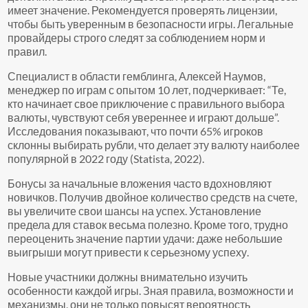
имеет значение. Рекомендуется проверять лицензии,
чтобы быть уверенным в безопасности игры. Легальные
провайдеры строго следят за соблюдением норм и
правил.
Специалист в области гемблинга, Алексей Наумов,
менеджер по играм с опытом 10 лет, подчеркивает: “Те,
кто начинает свое приключение с правильного выбора
валюты, чувствуют себя увереннее и играют дольше”.
Исследования показывают, что почти 65% игроков
склонны выбирать рубли, что делает эту валюту наиболее
популярной в 2022 году (Statista, 2022).
Бонусы за начальные вложения часто вдохновляют
новичков. Получив двойное количество средств на счете,
вы увеличите свои шансы на успех. Установление
предела для ставок весьма полезно. Кроме того, трудно
переоценить значение партии удачи: даже небольшие
выигрыши могут привести к серьезному успеху.
Новые участники должны внимательно изучить
особенности каждой игры. Зная правила, возможности и
механизмы, они не только повысят вероятность