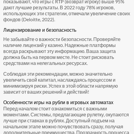
показывают, что игры с RTP (возврат игроку) выше 95%
дают лучшие результаты. В 2022 году 78% игроков,
использующих эти стратегии, отмечали увеличение своих
фондов (Deloitte, 2022).
Лицензирование и безопасность
Не забывайте о важности безопасности. Проверяйте
наличие лицензий у казино. Надежные платформы
всегда раскрывают эту информацию. Ваша защита
должна быть на первом месте. Не стоит рисковать
средствами на нелегальных ресурсах.
Соблюдая эти рекомендации, можно значительно
увеличить свой капитал, наслаждаясь процессом и
минимизируя риски. Успех в этой области напрямую
зависит от ваших решений и действий!
Особенности игры на рубли в игровых автоматах
Перед началом стоит ознакомиться с важными
моментами. Системы, предлагающие рулетку, окупаются
лучше при ставках в рублях. Доступный подъем на
начальном этапе можно почувствовать сразу, получая
дополнительные преимущества. Прозрачность процесса