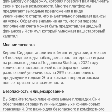
финансовую поддержку, которая позволит вам увеличить
свои игровые возможности. Многие платформы
предлагают выгодные предложения в виде
увеличенного старта, что значительно повышает шансы
на успех. Обратите внимание на то, что при первом
пополнении счета может быть предоставлен щедрый
финансовый стимул, который умножает ваш стартовый
капитал.
Мнение эксперта
Кирилл Сидоров, аналитик гейминг-индустрии, отмечает:
«В последние годы наблюдается рост интереса к играм
на реальные деньги. По данным Statista, в 2022 году
количество пользователей платформ для таких
развлечений увеличилось на 25% по сравнению с
предыдущим годом». Это открывает перед игроками
новые горизонты и возможности.
Безопасность и лицензирование
Выбирайте только лицензированные площадки. Они
обеспечивают защиту личных данных и финансовых
транзакций. Это важно для безопасного и комфортного