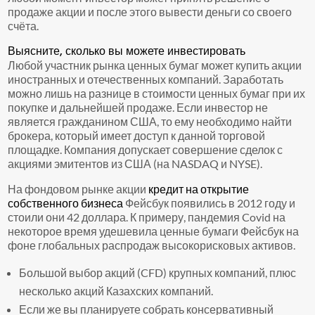
продаже акции и после этого вывести деньги со своего
счёта.
Выясните, сколько вы можете инвестировать
Любой участник рынка ценных бумаг может купить акции
иностранных и отечественных компаний. Заработать
можно лишь на разнице в стоимости ценных бумаг при их
покупке и дальнейшей продаже. Если инвестор не
является гражданином США, то ему необходимо найти
брокера, который имеет доступ к данной торговой
площадке. Компания допускает совершение сделок с
акциями эмитентов из США (на NASDAQ и NYSE).
На фондовом рынке акции
кредит на открытие
собственного бизнеса
Фейсбук появились в 2012 году и
стоили они 42 доллара. К примеру, пандемия Covid на
некоторое время удешевила ценные бумаги Фейсбук на
фоне глобальных распродаж высокорисковых активов.
Большой выбор акций (CFD) крупных компаний, плюс
несколько акций Казахских компаний.
Если же вы планируете собрать консервативный