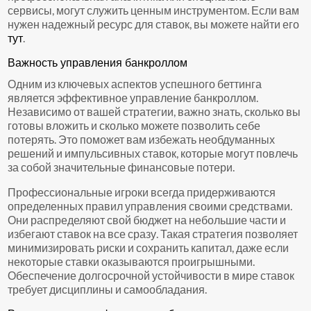
сервисы, могут служить ценным инструментом. Если вам
нужен надежный ресурс для ставок, вы можете найти его
тут
.
Важность управления банкроллом
Одним из ключевых аспектов успешного беттинга
является эффективное управление банкроллом.
Независимо от вашей стратегии, важно знать, сколько вы
готовы вложить и сколько можете позволить себе
потерять. Это поможет вам избежать необдуманных
решений и импульсивных ставок, которые могут повлечь
за собой значительные финансовые потери.
Профессиональные игроки всегда придерживаются
определенных правил управления своими средствами.
Они распределяют свой бюджет на небольшие части и
избегают ставок на все сразу. Такая стратегия позволяет
минимизировать риски и сохранить капитал, даже если
некоторые ставки оказываются проигрышными.
Обеспечение долгосрочной устойчивости в мире ставок
требует дисциплины и самообладания.