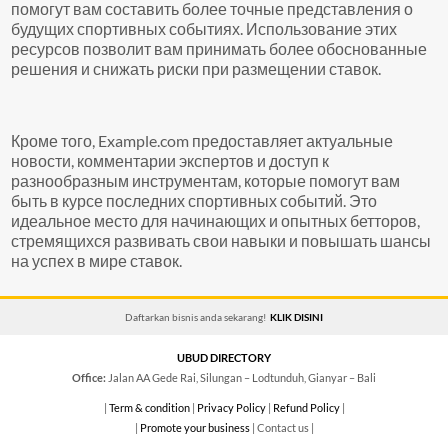
помогут вам составить более точные представления о
будущих спортивных событиях. Использование этих
ресурсов позволит вам принимать более обоснованные
решения и снижать риски при размещении ставок.
Кроме того, Example.com предоставляет актуальные
новости, комментарии экспертов и доступ к
разнообразным инструментам, которые помогут вам
быть в курсе последних спортивных событий. Это
идеальное место для начинающих и опытных бетторов,
стремящихся развивать свои навыки и повышать шансы
на успех в мире ставок.
Daftarkan bisnis anda sekarang!
KLIK DISINI
UBUD DIRECTORY
Office:
Jalan AA Gede Rai, Silungan – Lodtunduh, Gianyar – Bali
|
Term & condition
|
Privacy Policy
|
Refund Policy
|
|
Promote your business
| Contact us |