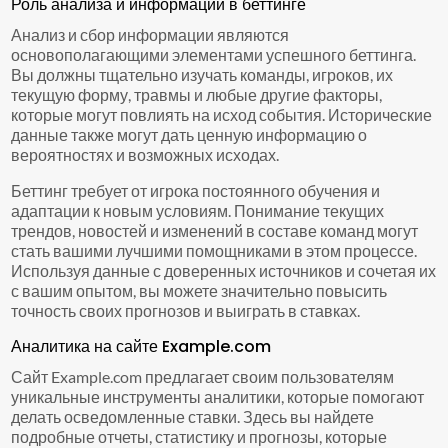
Роль анализа и информации в беттинге
Анализ и сбор информации являются
основополагающими элементами успешного беттинга.
Вы должны тщательно изучать команды, игроков, их
текущую форму, травмы и любые другие факторы,
которые могут повлиять на исход события. Исторические
данные также могут дать ценную информацию о
вероятностях и возможных исходах.
Беттинг требует от игрока постоянного обучения и
адаптации к новым условиям. Понимание текущих
трендов, новостей и изменений в составе команд могут
стать вашими лучшими помощниками в этом процессе.
Используя данные с доверенных источников и сочетая их
с вашим опытом, вы можете значительно повысить
точность своих прогнозов и выиграть в ставках.
Аналитика на сайте Example.com
Сайт Example.com предлагает своим пользователям
уникальные инструменты аналитики, которые помогают
делать осведомленные ставки. Здесь вы найдете
подробные отчеты, статистику и прогнозы, которые