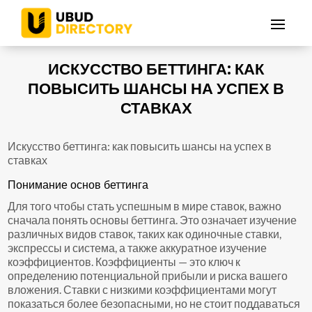
ИСКУССТВО БЕТТИНГА: КАК
ПОВЫСИТЬ ШАНСЫ НА УСПЕХ В
СТАВКАХ
Искусство беттинга: как повысить шансы на успех в
ставках
Понимание основ беттинга
Для того чтобы стать успешным в мире ставок, важно
сначала понять основы беттинга. Это означает изучение
различных видов ставок, таких как одиночные ставки,
экспрессы и система, а также аккуратное изучение
коэффициентов. Коэффициенты — это ключ к
определению потенциальной прибыли и риска вашего
вложения. Ставки с низкими коэффициентами могут
показаться более безопасными, но не стоит поддаваться