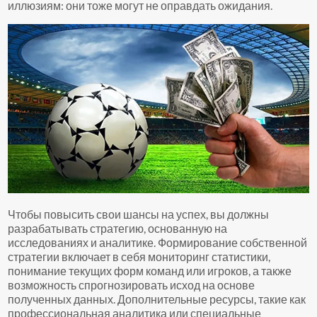
иллюзиям: они тоже могут не оправдать ожидания.
Чтобы повысить свои шансы на успех, вы должны
разрабатывать стратегию, основанную на
исследованиях и аналитике. Формирование собственной
стратегии включает в себя мониторинг статистики,
понимание текущих форм команд или игроков, а также
возможность спрогнозировать исход на основе
полученных данных. Дополнительные ресурсы, такие как
профессиональная аналитика или специальные