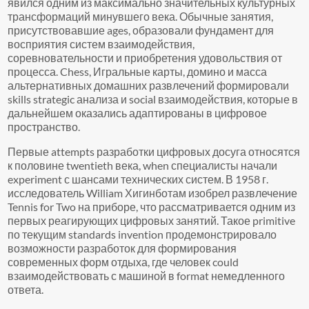
явился одним из максимально значительных культурных
трансформаций минувшего века. Обычные занятия,
присутствовавшие ages, образовали фундамент для
восприятия систем взаимодействия,
соревновательности и приобретения удовольствия от
процесса. Chess, Игральные карты, домино и масса
альтернативных домашних развлечений формировали
skills strategic анализа и social взаимодействия, которые в
дальнейшем оказались адаптированы в цифровое
пространство.
Первые attempts разработки цифровых досуга относятся
к половине twentieth века, when специалисты начали
experiment с шансами технических систем. В 1958 г.
исследователь William Хигинботам изобрел развлечение
Tennis for Two на приборе, что рассматривается одним из
первых реагирующих цифровых занятий. Такое primitive
по текущим standards invention продемонстрировало
возможности разработок для формирования
современных форм отдыха, где человек could
взаимодействовать с машиной в format немедленного
ответа.