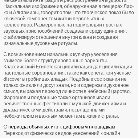
Наскальная изображения, обнаруженная в пещерах Лас-
ко и Альтамиры, говорит о том, что творческое показ было
ключевой компонентом жизни первобытных
коллективов. Размеренные па под мелодии простых
звуковых приспособлений создавали среду единения,
стабилизируя отношения внутри клана и создавая
изначальные духовные ритуалы.
С возникновением начальных культур увеселения
заимели более структурированные варианты.
Классический Египетская цивилизация дал цивилизации
настольные соревнования, такие как сенета, кои ученые
discover в гробницах владык. Подобные состязания не
только оживляли досуг знати, но и содержали духовное
смысл, выражая переход личности в небесный царство.
Фараоновы подданные также организовывали
величественные фестивали с музыкой, движениями и
драматическими действами, посвященными
небожителям и важным моментам в жизни страны.
С периода обычных игр к цифровым площадкам
Переход от физических видов увеселений к онлайн