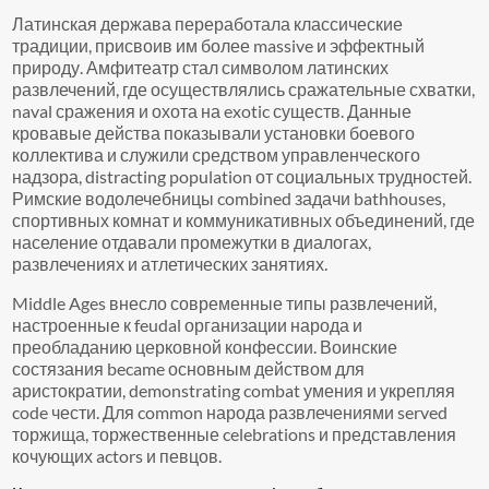
Латинская держава переработала классические
традиции, присвоив им более massive и эффектный
природу. Амфитеатр стал символом латинских
развлечений, где осуществлялись сражательные схватки,
naval сражения и охота на exotic существ. Данные
кровавые действа показывали установки боевого
коллектива и служили средством управленческого
надзора, distracting population от социальных трудностей.
Римские водолечебницы combined задачи bathhouses,
спортивных комнат и коммуникативных объединений, где
население отдавали промежутки в диалогах,
развлечениях и атлетических занятиях.
Middle Ages внесло современные типы развлечений,
настроенные к feudal организации народа и
преобладанию церковной конфессии. Воинские
состязания became основным действом для
аристократии, demonstrating combat умения и укрепляя
code чести. Для common народа развлечениями served
торжища, торжественные celebrations и представления
кочующих actors и певцов.