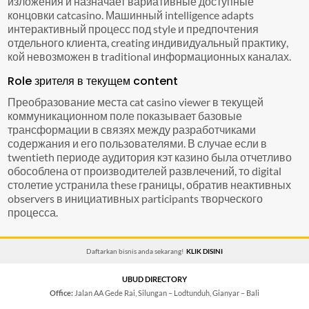
изложения и назначает вариативные доступные
концовки catcasino. Машинный intelligence adapts
интерактивный процесс под style и предпочтения
отдельного клиента, creating индивидуальный практику,
кой невозможен в traditional информационных каналах.
Role зрителя в текущем content
Преобразование места cat casino viewer в текущей
коммуникационном поле показывает базовые
трансформации в связях между разработчиками
содержания и его пользователями. В случае если в
twentieth периоде аудитория кэт казино была отчетливо
обособлена от производителей развлечений, то digital
столетие устранила these границы, обратив неактивных
observers в инициативных participants творческого
процесса.
Daftarkan bisnis anda sekarang!
KLIK DISINI
UBUD DIRECTORY
Office:
Jalan AA Gede Rai, Silungan – Lodtunduh, Gianyar – Bali