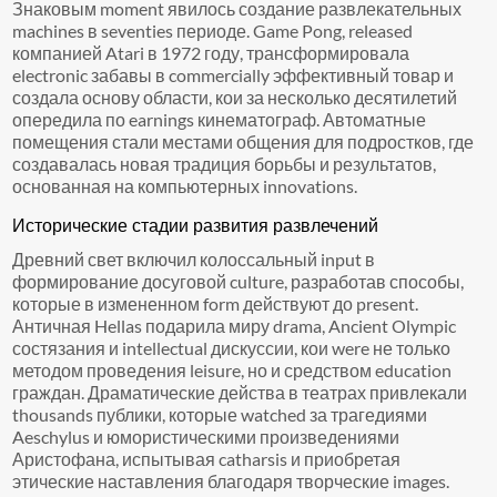
Знаковым moment явилось создание развлекательных
machines в seventies периоде. Game Pong, released
компанией Atari в 1972 году, трансформировала
electronic забавы в commercially эффективный товар и
создала основу области, кои за несколько десятилетий
опередила по earnings кинематограф. Автоматные
помещения стали местами общения для подростков, где
создавалась новая традиция борьбы и результатов,
основанная на компьютерных innovations.
Исторические стадии развития развлечений
Древний свет включил колоссальный input в
формирование досуговой culture, разработав способы,
которые в измененном form действуют до present.
Античная Hellas подарила миру drama, Ancient Olympic
состязания и intellectual дискуссии, кои were не только
методом проведения leisure, но и средством education
граждан. Драматические действа в театрах привлекали
thousands публики, которые watched за трагедиями
Aeschylus и юмористическими произведениями
Аристофана, испытывая catharsis и приобретая
этические наставления благодаря творческие images.