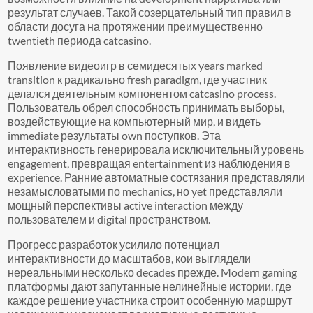
результат случаев. Такой созерцательный тип правил в
области досуга на протяжении преимущественно
twentieth периода catcasino.
Появление видеоигр в семидесятых years marked
transition к радикально fresh paradigm, где участник
делался деятельным компонентом catcasino process.
Пользователь обрел способность принимать выборы,
воздействующие на компьютерный мир, и видеть
immediate результаты own поступков. Эта
интерактивность генерировала исключительный уровень
engagement, превращая entertainment из наблюдения в
experience. Ранние автоматные состязания представляли
незамысловатыми по mechanics, но yet представляли
мощный перспективы active interaction между
пользователем и digital пространством.
Прогресс разработок усилило потенциал
интерактивности до масштабов, кои выглядели
нереальными несколько decades прежде. Modern gaming
платформы дают запутанные нелинейные истории, где
каждое решение участника строит особенную маршрут