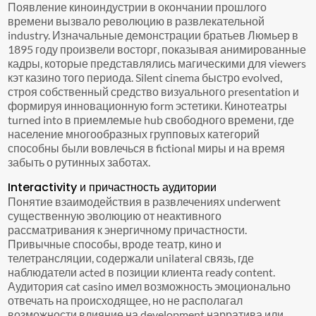
Появление киноиндустрии в окончании прошлого
времени вызвало революцию в развлекательной
industry. Изначальные демонстрации братьев Люмьер в
1895 году произвели восторг, показывая анимированные
кадры, которые представлялись магическими для viewers
кэт казино того периода. Silent cinema быстро evolved,
строя собственный средство визуального presentation и
формируя инновационную form эстетики. Кинотеатры
turned into в приемлемые hub свободного времени, где
население многообразных групповых категорий
способны были вовлечься в fictional миры и на время
забыть о рутинных заботах.
Interactivity и причастность аудитории
Понятие взаимодействия в развлечениях underwent
существенную эволюцию от неактивного
рассматривания к энергичному причастности.
Привычные способы, вроде театр, кино и
телетрансляции, содержали unilateral связь, где
наблюдатели acted в позиции клиента ready content.
Аудитория cat casino имел возможность эмоционально
отвечать на происходящее, но не располагал
возможности влияние на development нарратива или