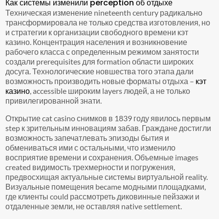
Как системы изменили perception об отдыхе
Техническая изменение nineteenth century радикально
трансформировала не только средства изготовления, но
и стратегии к организации свободного времени кэт
казино. Концентрация населения и возникновение
рабочего класса с определенным режимом занятости
создали prerequisites для formation области широких
досуга. Технологические новшества того этапа дали
возможность производить новые форматы отдыха –
кэт
казино
, accessible широким layers людей, а не только
привилегированной знати.
Открытие cat casino снимков в 1839 году явилось первым
step к зрительным инновациям забав. Граждане достигли
возможность запечатлевать эпизоды бытия и
обмениваться ими с остальными, что изменило
восприятие времени и сохранения. Объемные images
created видимость трехмерности и погружения,
предвосхищая актуальные системы виртуальной reality.
Визуальные помещения became модными площадками,
где клиенты could рассмотреть диковинные пейзажи и
отдаленные земли, не оставляя native settlement.