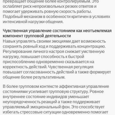
превращает общение более контролируемым. Это
ослабляет риск непроизвольных резких ответов и
помогает удерживать ровную скорость работы.
Подобный механизм в особенности критичен в условиях
интенсивной нагрузки общения.
Чувственная управление состоянием как неотъемлемая
компонент групповой деятельности
Навык управлять своими эмоциями дает возможность
сохранять ровный ход и поддерживать концентрацию.
Регулирование личного настроя снижает умственную
нагрузку, повышает способность к быстрой
приспособлению одновременно сказывается на
корректность действий. Чувственная регуляция
повышает согласованность действий а также формирует
общение более результативным.
В более групповом контексте аффективная управление
состояниями усиливает групповую структуру. Ровное
внутреннее состояние индивидов уменьшает
неупорядоченность реакций а также поддерживает
управляемый эмоциональный фон. Это способствует
избегать стрессовые ситуации одновременно помогает