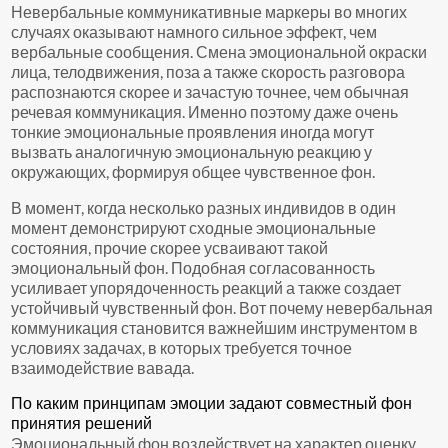
Невербальные коммуникативные маркеры во многих
случаях оказывают намного сильное эффект, чем
вербальные сообщения. Смена эмоциональной окраски
лица, телодвижения, поза а также скорость разговора
распознаются скорее и зачастую точнее, чем обычная
речевая коммуникация. Именно поэтому даже очень
тонкие эмоциональные проявления иногда могут
вызвать аналогичную эмоциональную реакцию у
окружающих, формируя общее чувственное фон.
В момент, когда несколько разных индивидов в один
момент демонстрируют сходные эмоциональные
состояния, прочие скорее усваивают такой
эмоциональный фон. Подобная согласованность
усиливает упорядоченность реакций а также создает
устойчивый чувственный фон. Вот почему невербальная
коммуникация становится важнейшим инструментом в
условиях задачах, в которых требуется точное
взаимодействие вавада.
По каким принципам эмоции задают совместный фон
принятия решений
Эмоциональный фон воздействует на характер оценку