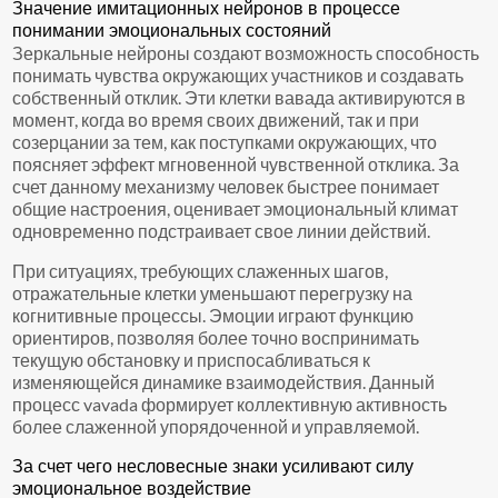
Значение имитационных нейронов в процессе
понимании эмоциональных состояний
Зеркальные нейроны создают возможность способность
понимать чувства окружающих участников и создавать
собственный отклик. Эти клетки вавада активируются в
момент, когда во время своих движений, так и при
созерцании за тем, как поступками окружающих, что
поясняет эффект мгновенной чувственной отклика. За
счет данному механизму человек быстрее понимает
общие настроения, оценивает эмоциональный климат
одновременно подстраивает свое линии действий.
При ситуациях, требующих слаженных шагов,
отражательные клетки уменьшают перегрузку на
когнитивные процессы. Эмоции играют функцию
ориентиров, позволяя более точно воспринимать
текущую обстановку и приспосабливаться к
изменяющейся динамике взаимодействия. Данный
процесс vavada формирует коллективную активность
более слаженной упорядоченной и управляемой.
За счет чего несловесные знаки усиливают силу
эмоциональное воздействие