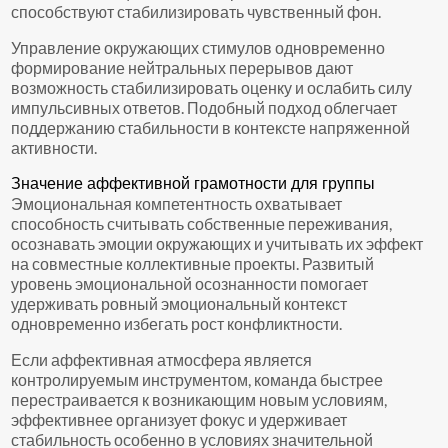
способствуют стабилизировать чувственный фон.
Управление окружающих стимулов одновременно
формирование нейтральных перерывов дают
возможность стабилизировать оценку и ослабить силу
импульсивных ответов. Подобный подход облегчает
поддержанию стабильности в контексте напряженной
активности.
Значение аффективной грамотности для группы
Эмоциональная компетентность охватывает
способность считывать собственные переживания,
осознавать эмоции окружающих и учитывать их эффект
на совместные коллективные проекты. Развитый
уровень эмоциональной осознанности помогает
удерживать ровный эмоциональный контекст
одновременно избегать рост конфликтности.
Если аффективная атмосфера является
контролируемым инструментом, команда быстрее
перестраивается к возникающим новым условиям,
эффективнее организует фокус и удерживает
стабильность особенно в условиях значительной