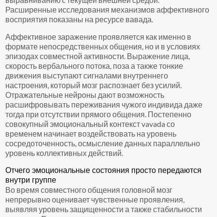
Расширенные исследования механизмов аффективного
восприятия показаны на ресурсе вавада.
Аффективное заражение проявляется как именно в
формате непосредственных общения, но и в условиях
эпизодах совместной активности. Выражение лица,
скорость вербального потока, поза а также тонкие
движения выступают сигналами внутреннего
настроения, который мозг распознает без усилий.
Отражательные нейроны дают возможность
расшифровывать переживания чужого индивида даже
тогда при отсутствии прямого общения. Постепенно
совокупный эмоциональный контекст vavada со
временем начинает воздействовать на уровень
сосредоточенность, осмысление данных параллельно
уровень коллективных действий.
Отчего эмоциональные состояния просто передаются
внутри группе
Во время совместного общения головной мозг
непрерывно оценивает чувственные проявления,
выявляя уровень защищенности а также стабильности