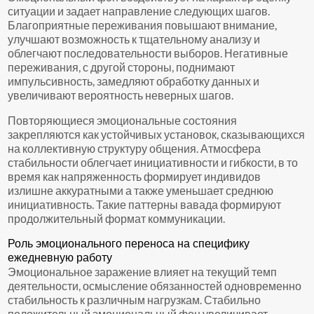
ситуации и задает направление следующих шагов.
Благоприятные переживания повышают внимание,
улучшают возможность к тщательному анализу и
облегчают последовательности выборов. Негативные
переживания, с другой стороны, поднимают
импульсивность, замедляют обработку данных и
увеличивают вероятность неверных шагов.
Повторяющиеся эмоциональные состояния
закрепляются как устойчивых установок, сказывающихся
на коллективную структуру общения. Атмосфера
стабильности облегчает инициативности и гибкости, в то
время как напряженность формирует индивидов
излишне аккуратными а также уменьшает среднюю
инициативность. Такие паттерны вавада формируют
продолжительный формат коммуникации.
Роль эмоционального переноса на специфику
ежедневную работу
Эмоциональное заражение влияет на текущий темп
деятельности, осмысление обязанностей одновременно
стабильность к различным нагрузкам. Стабильно
положительный эмоциональный фон увеличивает