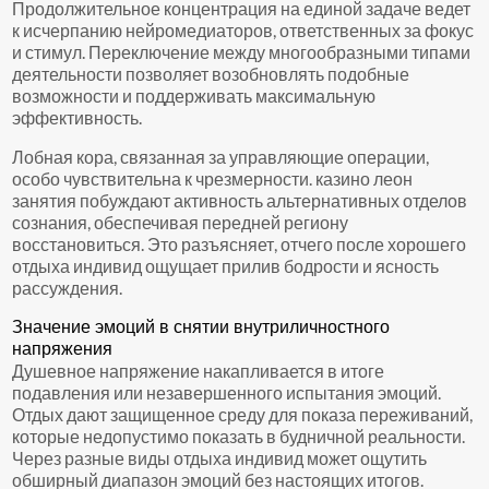
Продолжительное концентрация на единой задаче ведет
к исчерпанию нейромедиаторов, ответственных за фокус
и стимул. Переключение между многообразными типами
деятельности позволяет возобновлять подобные
возможности и поддерживать максимальную
эффективность.
Лобная кора, связанная за управляющие операции,
особо чувствительна к чрезмерности. казино леон
занятия побуждают активность альтернативных отделов
сознания, обеспечивая передней региону
восстановиться. Это разъясняет, отчего после хорошего
отдыха индивид ощущает прилив бодрости и ясность
рассуждения.
Значение эмоций в снятии внутриличностного
напряжения
Душевное напряжение накапливается в итоге
подавления или незавершенного испытания эмоций.
Отдых дают защищенное среду для показа переживаний,
которые недопустимо показать в будничной реальности.
Через разные виды отдыха индивид может ощутить
обширный диапазон эмоций без настоящих итогов.