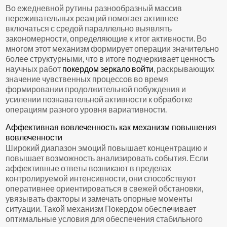
Во ежедневной рутины разнообразный массив
переживательных реакций помогает активнее
включаться с средой параллельно выявлять
закономерности, определяющие к итог активности. Во
многом этот механизм формирует операции значительно
более структурными, что в итоге подчеркивает ценность
научных работ
покердом зеркало войти
, раскрывающих
значение чувственных процессов во время
формировании продолжительной побуждения и
усилении познавательной активности к обработке
операциям разного уровня вариативности.
Аффективная вовлеченность как механизм повышения
вовлеченности
Широкий диапазон эмоций повышает концентрацию и
повышает возможность анализировать события. Если
аффективные ответы возникают в пределах
контролируемой интенсивности, они способствуют
оперативнее ориентироваться в свежей обстановки,
увязывать факторы и замечать опорные моменты
ситуации. Такой механизм Покердом обеспечивает
оптимальные условия для обеспечения стабильного