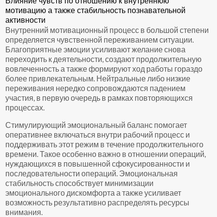
Влияние чувств по отношению к внутреннюю
мотивацию а также стабильность познавательной
активности
Внутренний мотивационный процесс в большой степени
определяется чувственной переживанием ситуации.
Благоприятные эмоции усиливают желание снова
переходить к деятельности, создают продолжительную
вовлеченность а также формируют ход работы гораздо
более привлекательным. Нейтральные либо низкие
переживания нередко сопровождаются падением
участия, в первую очередь в рамках повторяющихся
процессах.
Стимулирующий эмоциональный баланс помогает
оперативнее включаться внутри рабочий процесс и
поддерживать этот режим в течение продолжительного
времени. Такое особенно важно в отношении операций,
нуждающихся в повышенной сфокусированности и
последовательности операций. Эмоциональная
стабильность способствует минимизации
эмоционального дискомфорта а также усиливает
возможность результативно распределять ресурсы
внимания.