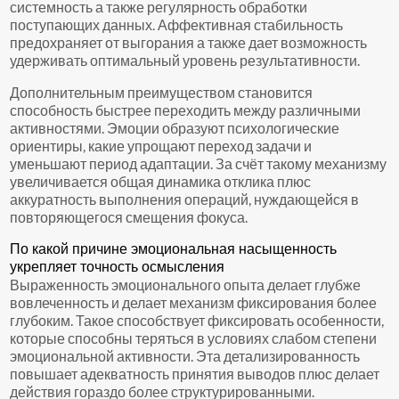
системность а также регулярность обработки
поступающих данных. Аффективная стабильность
предохраняет от выгорания а также дает возможность
удерживать оптимальный уровень результативности.
Дополнительным преимуществом становится
способность быстрее переходить между различными
активностями. Эмоции образуют психологические
ориентиры, какие упрощают переход задачи и
уменьшают период адаптации. За счёт такому механизму
увеличивается общая динамика отклика плюс
аккуратность выполнения операций, нуждающейся в
повторяющегося смещения фокуса.
По какой причине эмоциональная насыщенность
укрепляет точность осмысления
Выраженность эмоционального опыта делает глубже
вовлеченность и делает механизм фиксирования более
глубоким. Такое способствует фиксировать особенности,
которые способны теряться в условиях слабом степени
эмоциональной активности. Эта детализированность
повышает адекватность принятия выводов плюс делает
действия гораздо более структурированными.