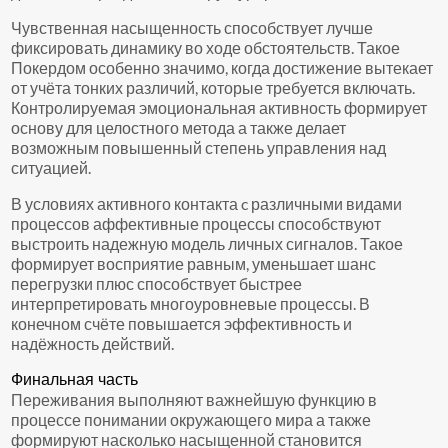
Чувственная насыщенность способствует лучше
фиксировать динамику во ходе обстоятельств. Такое
Покердом особенно значимо, когда достижение вытекает
от учёта тонких различий, которые требуется включать.
Контролируемая эмоциональная активность формирует
основу для целостного метода а также делает
возможным повышенный степень управления над
ситуацией.
В условиях активного контакта c различными видами
процессов аффективные процессы способствуют
выстроить надежную модель личных сигналов. Такое
формирует восприятие равным, уменьшает шанс
перегрузки плюс способствует быстрее
интерпретировать многоуровневые процессы. В
конечном счёте повышается эффективность и
надёжность действий.
Финальная часть
Переживания выполняют важнейшую функцию в
процессе понимании окружающего мира а также
формируют насколько насыщенной становится