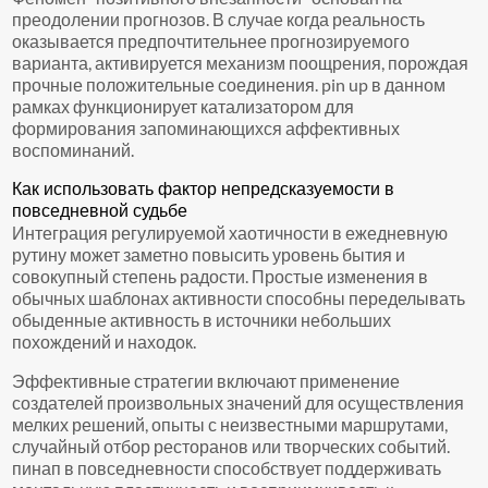
преодолении прогнозов. В случае когда реальность
оказывается предпочтительнее прогнозируемого
варианта, активируется механизм поощрения, порождая
прочные положительные соединения. pin up в данном
рамках функционирует катализатором для
формирования запоминающихся аффективных
воспоминаний.
Как использовать фактор непредсказуемости в
повседневной судьбе
Интеграция регулируемой хаотичности в ежедневную
рутину может заметно повысить уровень бытия и
совокупный степень радости. Простые изменения в
обычных шаблонах активности способны переделывать
обыденные активность в источники небольших
похождений и находок.
Эффективные стратегии включают применение
создателей произвольных значений для осуществления
мелких решений, опыты с неизвестными маршрутами,
случайный отбор ресторанов или творческих событий.
пинап в повседневности способствует поддерживать