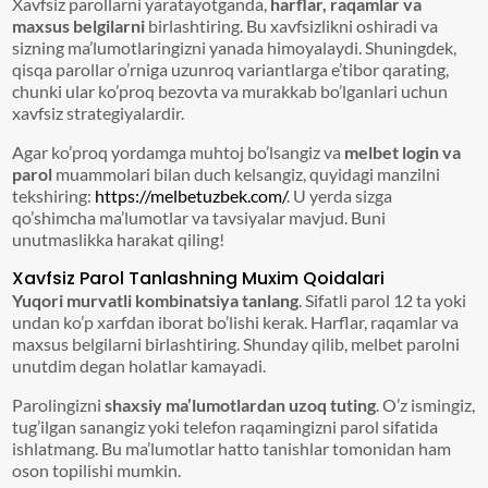
Xavfsiz parollarni yaratayotganda,
harflar, raqamlar va
maxsus belgilarni
birlashtiring. Bu xavfsizlikni oshiradi va
sizning ma’lumotlaringizni yanada himoyalaydi. Shuningdek,
qisqa parollar o’rniga uzunroq variantlarga e’tibor qarating,
chunki ular ko’proq bezovta va murakkab bo’lganlari uchun
xavfsiz strategiyalardir.
Agar ko’proq yordamga muhtoj bo’lsangiz va
melbet login va
parol
muammolari bilan duch kelsangiz, quyidagi manzilni
tekshiring:
https://melbetuzbek.com/
. U yerda sizga
qo’shimcha ma’lumotlar va tavsiyalar mavjud. Buni
unutmaslikka harakat qiling!
Xavfsiz Parol Tanlashning Muxim Qoidalari
Yuqori murvatli kombinatsiya tanlang
. Sifatli parol 12 ta yoki
undan ko’p xarfdan iborat bo’lishi kerak. Harflar, raqamlar va
maxsus belgilarni birlashtiring. Shunday qilib, melbet parolni
unutdim degan holatlar kamayadi.
Parolingizni
shaxsiy ma’lumotlardan uzoq tuting
. O’z ismingiz,
tug’ilgan sanangiz yoki telefon raqamingizni parol sifatida
ishlatmang. Bu ma’lumotlar hatto tanishlar tomonidan ham
oson topilishi mumkin.