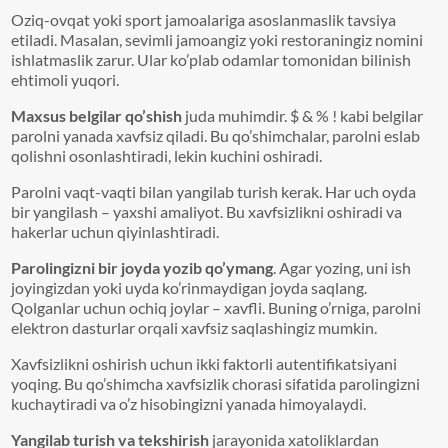
Oziq-ovqat yoki sport jamoalariga asoslanmaslik tavsiya
etiladi. Masalan, sevimli jamoangiz yoki restoraningiz nomini
ishlatmaslik zarur. Ular ko’plab odamlar tomonidan bilinish
ehtimoli yuqori.
Maxsus belgilar qo’shish
juda muhimdir. $ & % ! kabi belgilar
parolni yanada xavfsiz qiladi. Bu qo’shimchalar, parolni eslab
qolishni osonlashtiradi, lekin kuchini oshiradi.
Parolni vaqt-vaqti bilan yangilab turish kerak. Har uch oyda
bir yangilash – yaxshi amaliyot. Bu xavfsizlikni oshiradi va
hakerlar uchun qiyinlashtiradi.
Parolingizni bir joyda yozib qo’ymang
. Agar yozing, uni ish
joyingizdan yoki uyda ko’rinmaydigan joyda saqlang.
Qolganlar uchun ochiq joylar – xavfli. Buning o’rniga, parolni
elektron dasturlar orqali xavfsiz saqlashingiz mumkin.
Xavfsizlikni oshirish uchun ikki faktorli autentifikatsiyani
yoqing. Bu qo’shimcha xavfsizlik chorasi sifatida parolingizni
kuchaytiradi va o’z hisobingizni yanada himoyalaydi.
Yangilab turish va tekshirish
jarayonida xatoliklardan