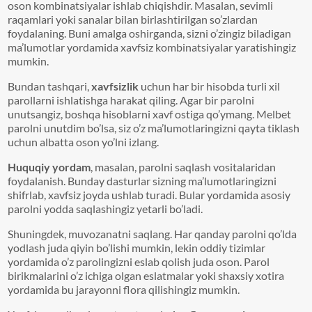
oson kombinatsiyalar ishlab chiqishdir. Masalan, sevimli
raqamlari yoki sanalar bilan birlashtirilgan so’zlardan
foydalaning. Buni amalga oshirganda, sizni o’zingiz biladigan
ma’lumotlar yordamida xavfsiz kombinatsiyalar yaratishingiz
mumkin.
Bundan tashqari,
xavfsizlik
uchun har bir hisobda turli xil
parollarni ishlatishga harakat qiling. Agar bir parolni
unutsangiz, boshqa hisoblarni xavf ostiga qo’ymang. Melbet
parolni unutdim bo’lsa, siz o’z ma’lumotlaringizni qayta tiklash
uchun albatta oson yo’lni izlang.
Huquqiy yordam
, masalan, parolni saqlash vositalaridan
foydalanish. Bunday dasturlar sizning ma’lumotlaringizni
shifrlab, xavfsiz joyda ushlab turadi. Bular yordamida asosiy
parolni yodda saqlashingiz yetarli bo’ladi.
Shuningdek, muvozanatni saqlang. Har qanday parolni qo’lda
yodlash juda qiyin bo’lishi mumkin, lekin oddiy tizimlar
yordamida o’z parolingizni eslab qolish juda oson. Parol
birikmalarini o’z ichiga olgan eslatmalar yoki shaxsiy xotira
yordamida bu jarayonni flora qilishingiz mumkin.