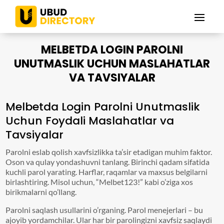
MELBETDA LOGIN PAROLNI
UNUTMASLIK UCHUN MASLAHATLAR
VA TAVSIYALAR
Melbetda Login Parolni Unutmaslik
Uchun Foydali Maslahatlar va
Tavsiyalar
Parolni eslab qolish xavfsizlikka ta’sir etadigan muhim faktor.
Oson va qulay yondashuvni tanlang. Birinchi qadam sifatida
kuchli parol yarating. Harflar, raqamlar va maxsus belgilarni
birlashtiring. Misol uchun, “Melbet123!” kabi o’ziga xos
birikmalarni qo’llang.
Parolni saqlash usullarini o’rganing. Parol menejerlari – bu
ajoyib yordamchilar. Ular har bir parolingizni xavfsiz saqlaydi