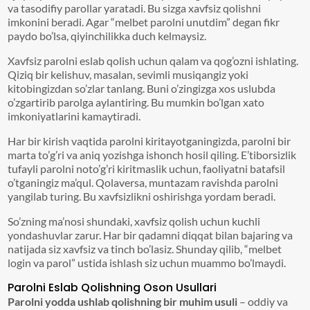
va tasodifiy parollar yaratadi. Bu sizga xavfsiz qolishni
imkonini beradi. Agar “melbet parolni unutdim” degan fikr
paydo bo’lsa, qiyinchilikka duch kelmaysiz.
Xavfsiz parolni eslab qolish uchun qalam va qog’ozni ishlating.
Qiziq bir kelishuv, masalan, sevimli musiqangiz yoki
kitobingizdan so’zlar tanlang. Buni o’zingizga xos uslubda
o’zgartirib parolga aylantiring. Bu mumkin bo’lgan xato
imkoniyatlarini kamaytiradi.
Har bir kirish vaqtida parolni kiritayotganingizda, parolni bir
marta to’g’ri va aniq yozishga ishonch hosil qiling. E’tiborsizlik
tufayli parolni noto’g’ri kiritmaslik uchun, faoliyatni batafsil
o’tganingiz ma’qul. Qolaversa, muntazam ravishda parolni
yangilab turing. Bu xavfsizlikni oshirishga yordam beradi.
So’zning ma’nosi shundaki, xavfsiz qolish uchun kuchli
yondashuvlar zarur. Har bir qadamni diqqat bilan bajaring va
natijada siz xavfsiz va tinch bo’lasiz. Shunday qilib, “melbet
login va parol” ustida ishlash siz uchun muammo bo’lmaydi.
Parolni Eslab Qolishning Oson Usullari
Parolni yodda ushlab qolishning bir muhim usuli
– oddiy va