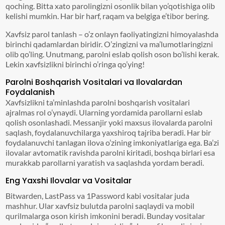
qoching. Bitta xato parolingizni osonlik bilan yo’qotishiga olib
kelishi mumkin. Har bir harf, raqam va belgiga e’tibor bering.
Xavfsiz parol tanlash – o’z onlayn faoliyatingizni himoyalashda
birinchi qadamlardan biridir. O’zingizni va ma’lumotlaringizni
olib qo’ling. Unutmang, parolni eslab qolish oson bo’lishi kerak.
Lekin xavfsizlikni birinchi o’ringa qo’ying!
Parolni Boshqarish Vositalari va Ilovalardan
Foydalanish
Xavfsizlikni ta’minlashda parolni boshqarish vositalari
ajralmas rol o’ynaydi. Ularning yordamida parollarni eslab
qolish osonlashadi. Messanjir yoki maxsus ilovalarda parolni
saqlash, foydalanuvchilarga yaxshiroq tajriba beradi. Har bir
foydalanuvchi tanlagan ilova o’zining imkoniyatlariga ega. Ba’zi
ilovalar avtomatik ravishda parolni kiritadi, boshqa birlari esa
murakkab parollarni yaratish va saqlashda yordam beradi.
Eng Yaxshi Ilovalar va Vositalar
Bitwarden, LastPass va 1Password kabi vositalar juda
mashhur. Ular xavfsiz bulutda parolni saqlaydi va mobil
qurilmalarga oson kirish imkonini beradi. Bunday vositalar