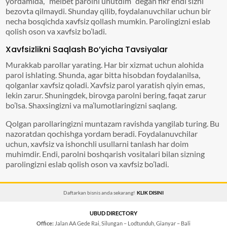
yordamida, “melbet parolni unutdim” degan fikr endi sizni
bezovta qilmaydi. Shunday qilib, foydalanuvchilar uchun bir
necha bosqichda xavfsiz qollash mumkin. Parolingizni eslab
qolish oson va xavfsiz bo’ladi.
Xavfsizlikni Saqlash Bo’yicha Tavsiyalar
Murakkab parollar yarating. Har bir xizmat uchun alohida
parol ishlating. Shunda, agar bitta hisobdan foydalanilsa,
qolganlar xavfsiz qoladi. Xavfsiz parol yaratish qiyin emas,
lekin zarur. Shuningdek, birovga parolni bering, faqat zarur
bo’lsa. Shaxsingizni va ma’lumotlaringizni saqlang.
Qolgan parollaringizni muntazam ravishda yangilab turing. Bu
nazoratdan qochishga yordam beradi. Foydalanuvchilar
uchun, xavfsiz va ishonchli usullarni tanlash har doim
muhimdir. Endi, parolni boshqarish vositalari bilan sizning
parolingizni eslab qolish oson va xavfsiz bo’ladi.
Daftarkan bisnis anda sekarang!
KLIK DISINI
UBUD DIRECTORY
Office:
Jalan AA Gede Rai, Silungan – Lodtunduh, Gianyar – Bali