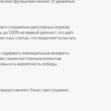
 всеми функциями казино: от денежных
в и сохранении регулярных игроков.
 до 100% на первый депозит, что даёт
естных слотах, что позволяет испытать
т содержать еженедельные возвраты
гает своим постоянным клиентам
повысить вероятность победы.
а предоставляют бонус при создании