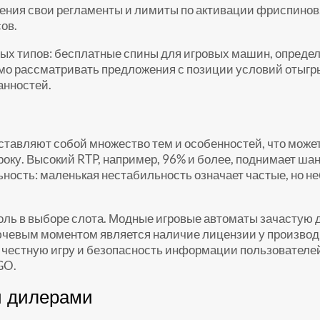
едения свои регламенты и лимиты по активации фриспинов.
ов.
х типов: бесплатные спины для игровых машин, определ
мо рассматривать предложения с позиции условий отыгр
анностей.
тавляют собой множество тем и особенностей, что может 
оку. Высокий RTP, например, 96% и более, поднимает шан
ность: маленькая нестабильность означает частые, но н
роль в выборе слота. Модные игровые автоматы зачасту
ючевым моментом является наличие лицензии у произво
ают честную игру и безопасность информации пользовател
GO.
и дилерами