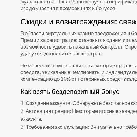
жульничества. После благополучной верификаци
игр до участия в промоакциях и бонусов.
Скидки и вознаграждения: све
В области виртуальных казино предложения и бо
Премии за регистрацию становятся одним из сам
возможность удвоить начальный банкролл. Опре
удачу без дополнительных затрат.
Не менее системы лояльности, которые предост
средств, уникальные чемпионаты и индивидуаль
компенсацию до 10% от потерянных средств кажд
Как взять бездепозитный бонус
Создание аккаунта: Обнаружьте безопасное каз
Активация премии: Некоторые игорные заведен
аккаунта.
Требования эксплуатации: Внимательно требова