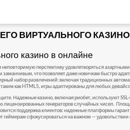
ЕГО ВИРТУАЛЬНОГО КАЗИНО
ного казино в онлайне
 неповторимую перспективу удовлетворяться азартными 
и заманчивым, что позволяет даже новичкам быстро адап
ширный набор развлечений: включая традиционных автома
, таким как HTML5, игры адаптированы для любых девайсо
щите. Надежные казино, включая риобет, используют SSL
ью лицензированных генераторов случайных чисел. Пло
новится поддержка клиентов: надежные платформы гаран
ет геймерам сфокусироваться на важном — удовольствии 