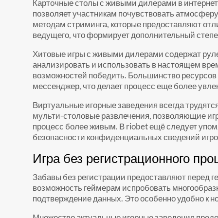
Карточные столы с живыми дилерами в интернет 
позволяет участникам почувствовать атмосферу 
методам стриминга, которые предоставляют отл
ведущего, что формирует дополнительный степе
Хитовые игры с живыми дилерами содержат рулетк
анализировать и использовать в настоящем врем
возможностей победить. Большинство ресурсов 
мессенджер, что делает процесс еще более увл
Виртуальные игорные заведения всегда трудятся
мульти-столовые развлечения, позволяющие играт
процесс более живым. В riobet ещё следует уп
безопасности конфиденциальных сведений игроко
Игра без регистрационного пр
Забавы без регистрации предоставляют перед г
возможность геймерам испробовать многообразн
подтверждение данных. Это особенно удобно к но
Множество актуальные игорные заведения предо