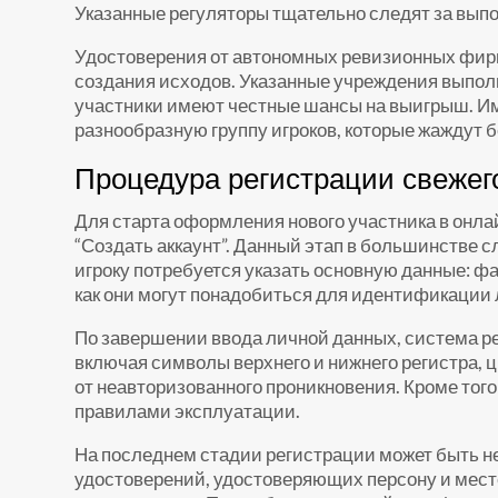
Указанные регуляторы тщательно следят за вып
Удостоверения от автономных ревизионных фирм
создания исходов. Указанные учреждения выпол
участники имеют честные шансы на выигрыш. Име
разнообразную группу игроков, которые жаждут 
Процедура регистрации свежег
Для старта оформления нового участника в онла
“Создать аккаунт”. Данный этап в большинстве с
игроку потребуется указать основную данные: ф
как они могут понадобиться для идентификации
По завершении ввода личной данных, система рек
включая символы верхнего и нижнего регистра,
от неавторизованного проникновения. Кроме того
правилами эксплуатации.
На последнем стадии регистрации может быть не
удостоверений, удостоверяющих персону и мест