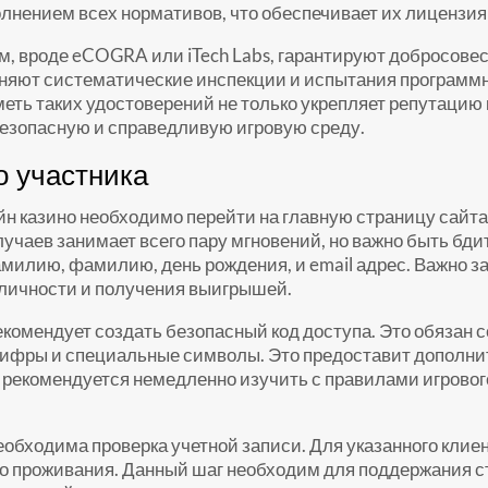
олнением всех нормативов, что обеспечивает их лицензи
, вроде eCOGRA или iTech Labs, гарантируют добросовес
няют систематические инспекции и испытания программно
ть таких удостоверений не только укрепляет репутацию к
безопасную и справедливую игровую среду.
о участника
йн казино необходимо перейти на главную страницу сайта
лучаев занимает всего пару мгновений, но важно быть бд
амилию, фамилию, день рождения, и email адрес. Важно з
 личности и получения выигрышей.
омендует создать безопасный код доступа. Это обязан со
 цифры и специальные символы. Это предоставит дополни
 рекомендуется немедленно изучить с правилами игрового
обходима проверка учетной записи. Для указанного клиен
о проживания. Данный шаг необходим для поддержания с