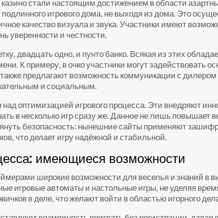
казино стали настоящим достижением в области азартных 
подлинного игрового дома, не выходя из дома. Это осущ
ичное качество визуала и звука. Участники имеют возмо
нь уверенности и честности.
у, двадцать одно, и пунто банко. Всякая из этих обладае
ени. К примеру, в очко участники могут задействовать о
также предлагают возможность коммуникации с дилером 
екательным и социальным.
 над оптимизацией игрового процесса. Эти внедряют инн
ь в несколько игр сразу же. Данное не лишь повышает ве
омянуть безопасность: нынешние сайты применяют зашиф
в, что делает игру надёжной и стабильной.
оцесса: имеющиеся возможности
еймерами широкие возможности для веселья и знаний в в
ые игровые автоматы и настольные игры, не уделяя вре
вичков в деле, что желают войти в областью игорного дел
ставляют возможность поиграть без регистрации, давая 