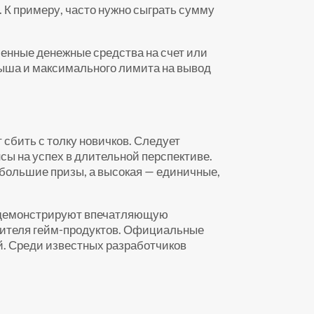
 К примеру, часто нужно сыграть сумму
енные денежные средства на счет или
ыша и максимального лимита на вывод
сбить с толку новичков. Следует
сы на успех в длительной перспективе.
ебольшие призы, а высокая — единичные,
ю демонстрируют впечатляющую
дителя гейм-продуктов. Официальные
ей. Среди известных разработчиков