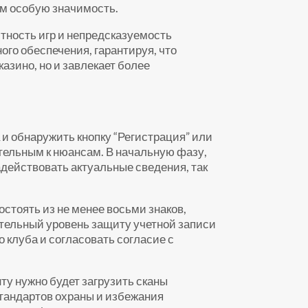
ям особую значимость.
тность игр и непредсказуемость
го обеспечения, гарантируя, что
азино, но и завлекает более
 и обнаружить кнопку “Регистрация” или
ительным к нюансам. В начальную фазу,
адействовать актуальные сведения, так
стоять из не менее восьми знаков,
тельный уровень защиту учетной записи
 клуба и согласовать согласие с
ту нужно будет загрузить сканы
тандартов охраны и избежания