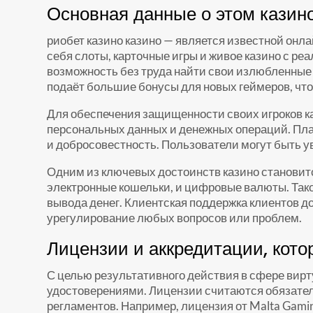
Основная данные о этом казино
риобет казино казино — является известной он
себя слоты, карточные игры и живое казино с р
возможность без труда найти свои излюбленные с
подаёт большие бонусы для новых геймеров, что
Для обеспечения защищенности своих игроков к
персональных данных и денежных операций. Пла
и добросовестность. Пользователи могут быть у
Одним из ключевых достоинств казино становитс
электронные кошельки, и цифровые валюты. Тако
вывода денег. Клиентская поддержка клиентов д
урегулирование любых вопросов или проблем.
Лицензии и аккредитации, кото
С целью результативного действия в сфере вир
удостоверениями. Лицензии считаются обязател
регламентов. Например, лицензия от Malta Gamin