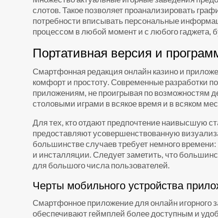
слотов. Такое позволяет проанализировать графи
потребности вписывать персональные информац
процессом в любой момент и с любого гаджета,
Портативная версия и програм
Смартфонная редакция онлайн казино и приложе
комфорт и простоту. Современные разработки п
приложениям, не проигрывая по возможностям 
столовыми играми в всякое время и в всяком ме
Для тех, кто отдают предпочтение наивысшую с
предоставляют усовершенствованную визуализац
большинстве случаев требует немного времени:
и инсталляции. Следует заметить, что большинст
для большого числа пользователей.
Черты мобильного устройства прил
Смартфонное приложение для онлайн игорного з
обеспечивают геймплей более доступным и удоб