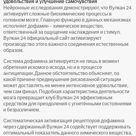
удовольствия и улучшение самочувствия
Нейронные исследования демонстрируют, что Вулкан 24
активирует сложные биохимические процессы в
головном мозге. Главную функцию в данных механизмах
исполняет дофамин – химическое вещество,
ответственный за ощущение наслаждения и стимул.
Вулкан 24 официальный сайт активизируют
производство этого важного соединения естественным
образом.
Система дофамина активируется не лишь в момент
обретения искомого исхода, но и в процессе
антиципации. Данное обстоятельство объясняет, по
какой причине предвкушение рискованной ситуации
может доставлять не менее интенсивное удовольствие,
чем сам финал. Подобная характеристика деятельности
мозга превращает клуб Вулкан 24 эффективным
средством для преодоления с угнетёнными состояниями
и безразличием.
Систематическая активизация рецепторов дофамина
через сдержанный Вулкан 24 содействует поддерживать
оптимальный показатель данного химического вещества.