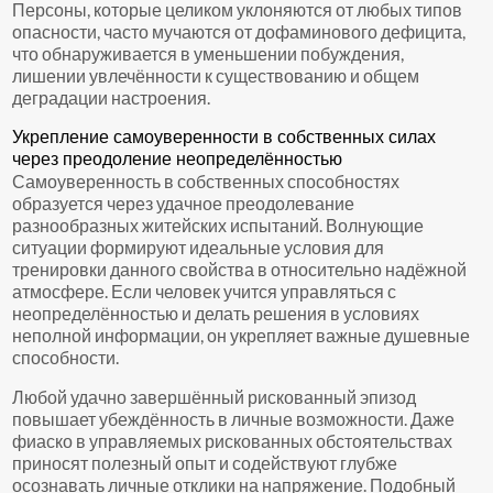
Персоны, которые целиком уклоняются от любых типов
опасности, часто мучаются от дофаминового дефицита,
что обнаруживается в уменьшении побуждения,
лишении увлечённости к существованию и общем
деградации настроения.
Укрепление самоуверенности в собственных силах
через преодоление неопределённостью
Самоуверенность в собственных способностях
образуется через удачное преодолевание
разнообразных житейских испытаний. Волнующие
ситуации формируют идеальные условия для
тренировки данного свойства в относительно надёжной
атмосфере. Если человек учится управляться с
неопределённостью и делать решения в условиях
неполной информации, он укрепляет важные душевные
способности.
Любой удачно завершённый рискованный эпизод
повышает убеждённость в личные возможности. Даже
фиаско в управляемых рискованных обстоятельствах
приносят полезный опыт и содействуют глубже
осознавать личные отклики на напряжение. Подобный