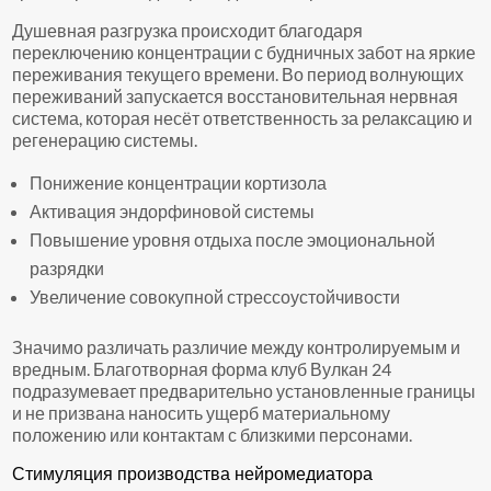
Душевная разгрузка происходит благодаря
переключению концентрации с будничных забот на яркие
переживания текущего времени. Во период волнующих
переживаний запускается восстановительная нервная
система, которая несёт ответственность за релаксацию и
регенерацию системы.
Понижение концентрации кортизола
Активация эндорфиновой системы
Повышение уровня отдыха после эмоциональной
разрядки
Увеличение совокупной стрессоустойчивости
Значимо различать различие между контролируемым и
вредным. Благотворная форма клуб Вулкан 24
подразумевает предварительно установленные границы
и не призвана наносить ущерб материальному
положению или контактам с близкими персонами.
Стимуляция производства нейромедиатора