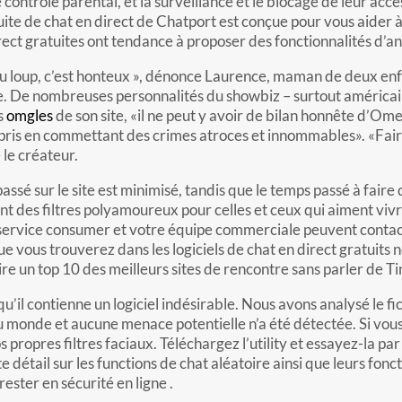
contrôle parental, et la surveillance et le blocage de leur accè
tuite de chat en direct de Chatport est conçue pour vous aider 
rect gratuites ont tendance à proposer des fonctionnalités d’a
du loup, c’est honteux », dénonce Laurence, maman de deux enf
ite. De nombreuses personnalités du showbiz – surtout américa
s
omgles
de son site, «il ne peut y avoir de bilan honnête d’Om
mpris en commettant des crimes atroces et innommables». «Fair
le créateur.
assé sur le site est minimisé, tandis que le temps passé à fair
t des filtres polyamoureux pour celles et ceux qui aiment vivre
 service consumer et votre équipe commerciale peuvent contact
que vous trouverez dans les logiciels de chat en direct gratuits
re un top 10 des meilleurs sites de rencontre sans parler de Ti
u qu’il contienne un logiciel indésirable. Nous avons analysé le
du monde et aucune menace potentielle n’a été détectée. Si vo
s propres filtres faciaux. Téléchargez l’utility et essayez-la 
 détail sur les functions de chat aléatoire ainsi que leurs fonct
ester en sécurité en ligne .