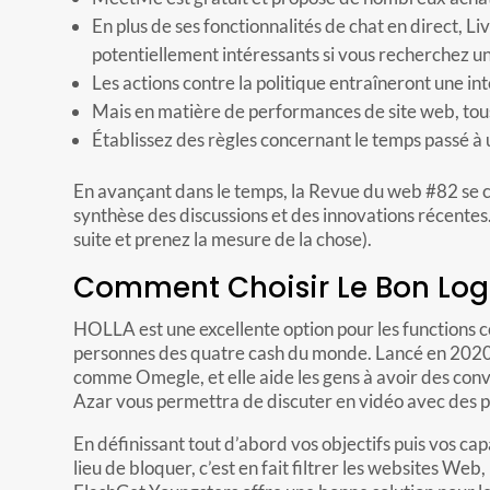
En plus de ses fonctionnalités de chat en direct, 
potentiellement intéressants si vous recherchez un 
Les actions contre la politique entraîneront une i
Mais en matière de performances de site web, tous l
Établissez des règles concernant le temps passé à ut
En avançant dans le temps, la Revue du web #82 se 
synthèse des discussions et des innovations récentes. 
suite et prenez la mesure de la chose).
Comment Choisir Le Bon Logic
HOLLA est une excellente option pour les functions 
personnes des quatre cash du monde. Lancé en 2020, 
comme Omegle, et elle aide les gens à avoir des conv
Azar vous permettra de discuter en vidéo avec des 
En définissant tout d’abord vos objectifs puis vos cap
lieu de bloquer, c’est en fait filtrer les websites We