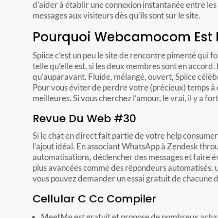
d’aider à établir une connexion instantanée entre les
messages aux visiteurs dès qu’ils sont sur le site.
Pourquoi Webcamocom Est Le
Spiice c’est un peu le site de rencontre pimenté qui fo
telle qu’elle est, si les deux membres sont en accord.
qu’auparavant. Fluide, mélangé, ouvert, Spiice célèbr
Pour vous éviter de perdre votre (précieux) temps à 
meilleures. Si vous cherchez l’amour, le vrai, il y a fo
Revue Du Web #30
Si le chat en direct fait partie de votre help consum
l’ajout idéal. En associant WhatsApp à Zendesk thro
automatisations, déclencher des messages et faire év
plus avancées comme des répondeurs automatisés, une 
vous pouvez demander un essai gratuit de chacune de
Cellular C Cc Compiler
MeetMe est gratuit et propose de nombreux achats