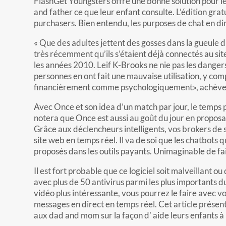
FlashGet Youngsters offre une bonne solution pour le 
and father ce que leur enfant consulte. L’édition gra
purchasers. Bien entendu, les purposes de chat en di
« Que des adultes jettent des gosses dans la gueule 
très récemment qu’ils s’étaient déjà connectés au s
les années 2010. Leif K-Brooks ne nie pas les danger
personnes en ont fait une mauvaise utilisation, y co
financièrement comme psychologiquement», achève 
Avec Once et son idea d’un match par jour, le temps p
notera que Once est aussi au goût du jour en proposan
Grâce aux déclencheurs intelligents, vos brokers de
site web en temps réel. Il va de soi que les chatbots 
proposés dans les outils payants. Unimaginable de fai
Il est fort probable que ce logiciel soit malveillant o
avec plus de 50 antivirus parmi les plus importants 
vidéo plus intéressante, vous pourrez le faire avec vo
messages en direct en temps réel. Cet article présente
aux dad and mom sur la façon d’ aide leurs enfants à r