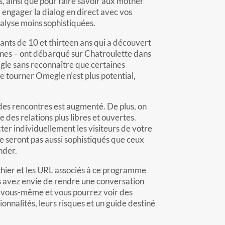
s, ainsi que pour faire savoir aux mother
à engager la dialog en direct avec vos
nalyse moins sophistiquées.
ants de 10 et thirteen ans qui a découvert
ines – ont débarqué sur Chatroulette dans
egle sans reconnaître que certaines
e tourner Omegle n’est plus potential,
e des rencontres est augmenté. De plus, on
 des relations plus libres et ouvertes.
er individuellement les visiteurs de votre
 ne seront pas aussi sophistiqués que ceux
nder.
 fichier et les URL associés à ce programme
us avez envie de rendre une conversation
par vous-même et vous pourrez voir des
ionnalités, leurs risques et un guide destiné