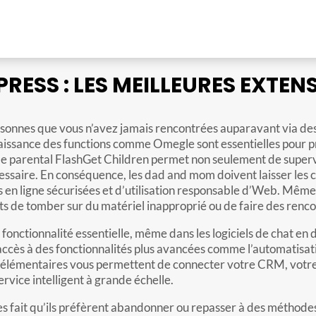
RESS : LES MEILLEURES EXTEN
ersonnes que vous n’avez jamais rencontrées auparavant via des
onnaissance des functions comme Omegle sont essentielles pour 
le parental FlashGet Children permet non seulement de supervi
écessaire. En conséquence, les dad and mom doivent laisser le
s en ligne sécurisées et d’utilisation responsable d’Web. Mêm
cents de tomber sur du matériel inapproprié ou de faire des renc
 fonctionnalité essentielle, même dans les logiciels de chat en d
accès à des fonctionnalités plus avancées comme l’automatisati
élémentaires vous permettent de connecter votre CRM, votre log
rvice intelligent à grande échelle.
tes fait qu’ils préfèrent abandonner ou repasser à des méthodes