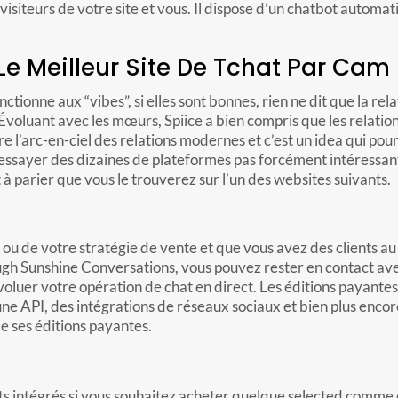
 visiteurs de votre site et vous. Il dispose d’un chatbot auto
 Meilleur Site De Tchat Par Ca
nctionne aux “vibes”, si elles sont bonnes, rien ne dit que la rel
 Évoluant avec les mœurs, Spiice a bien compris que les relation
e l’arc-en-ciel des relations modernes et c’est un idea qui pou
essayer des dizaines de plateformes pas forcément intéressante
rt à parier que vous le trouverez sur l’un des websites suivants.
er ou de votre stratégie de vente et que vous avez des clients a
ugh Sunshine Conversations, vous pouvez rester en contact ave
oluer votre opération de chat en direct. Les éditions payantes
API, des intégrations de réseaux sociaux et bien plus encore.
 ses éditions payantes.
 intégrés si vous souhaitez acheter quelque selected comme 