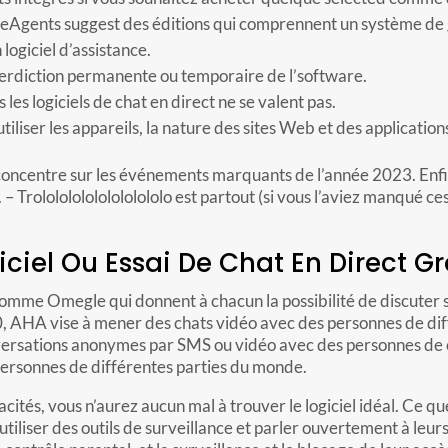
LiveAgents suggest des éditions qui comprennent un système de 
logiciel d’assistance.
nterdiction permanente ou temporaire de l’software.
es logiciels de chat en direct ne se valent pas.
iliser les appareils, la nature des sites Web et des applications
concentre sur les événements marquants de l’année 2023. Enf
– Trololololololololololo est partout (si vous l’aviez manqué ce
iel Ou Essai De Chat En Direct Gra
comme Omegle qui donnent à chacun la possibilité de discuter
AHA vise à mener des chats vidéo avec des personnes de diffé
ersations anonymes par SMS ou vidéo avec des personnes de cult
personnes de différentes parties du monde.
acités, vous n’aurez aucun mal à trouver le logiciel idéal. Ce q
b, utiliser des outils de surveillance et parler ouvertement à le