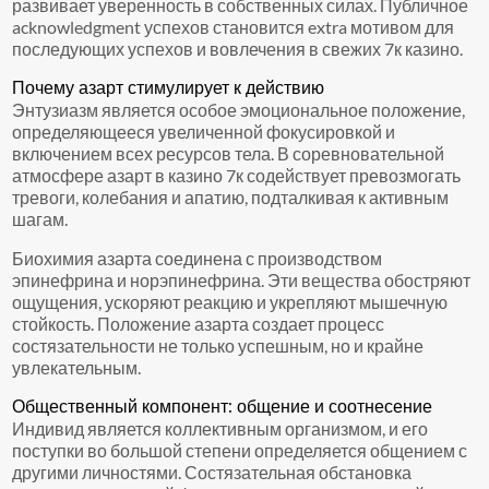
развивает уверенность в собственных силах. Публичное
acknowledgment успехов становится extra мотивом для
последующих успехов и вовлечения в свежих 7к казино.
Почему азарт стимулирует к действию
Энтузиазм является особое эмоциональное положение,
определяющееся увеличенной фокусировкой и
включением всех ресурсов тела. В соревновательной
атмосфере азарт в казино 7к содействует превозмогать
тревоги, колебания и апатию, подталкивая к активным
шагам.
Биохимия азарта соединена с производством
эпинефрина и норэпинефрина. Эти вещества обостряют
ощущения, ускоряют реакцию и укрепляют мышечную
стойкость. Положение азарта создает процесс
состязательности не только успешным, но и крайне
увлекательным.
Общественный компонент: общение и соотнесение
Индивид является коллективным организмом, и его
поступки во большой степени определяется общением с
другими личностями. Состязательная обстановка