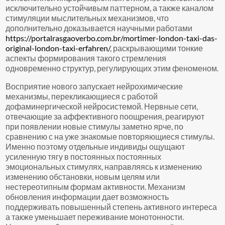
исключительно устойчивым паттерном, а также каналом
стимуляции мыслительных механизмов, что
дополнительно доказывается научными работами
https://portalrasgaoverbo.com.br/mortimer-london-taxi-das-
original-london-taxi-erfahren/
, раскрывающими тонкие
аспекты формирования такого стремления
одновременно структур, регулирующих этим феноменом.
Восприятие нового запускает нейрохимические
механизмы, перекликающиеся с работой
дофаминергической нейросистемой. Нервные сети,
отвечающие за аффективного поощрения, реагируют
при появлении новые стимулы заметно ярче, по
сравнению с на уже знакомые повторяющиеся стимулы.
Именно поэтому отдельные индивиды ощущают
усиленную тягу в постоянных постоянных
эмоциональных стимулях, направляясь к изменению
изменению обстановки, новым целям или
нестереотипным формам активности. Механизм
обновления информации дает возможность
поддерживать повышенный степень активного интереса
а также уменьшает переживание монотонности.