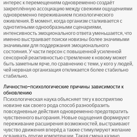
интерес к перемещениям одновременно создаёт
закреплённую ассоциацию между свежими ощущениями
одновременно переживанием психологического
оживления. В момент, когда организм сталкивается с
однотипными однообразными сценариями,
интенсивность эмоционального ответа уменьшается, что
именно выстраивает поиски новизны более значимыми
значимыми для поддержания эмоционального
состояния. У части персон с повышенной усиленной
сенсорной реактивностью стремление к новому может
быть заметным ярче, по сравнению с теми, у кого у людей,
чей нервная организация откликается более стабильно
стабильно.
Личностно-психологические причины зависимости к
обновлению
Психологическая наука объясняет тягу к восприятию
новизне как своего рода способ разнообразить
повседневные действия одновременно предотвратить
чувственного выгорания. Новые ощущения формируют
переживание расширения возможностей, выстраивают
чувство движения вперёд а также стимулируют желание
осваивать другие компетенции. Такая смена казино