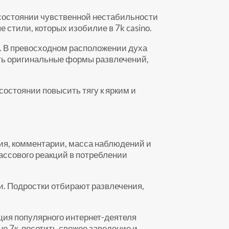
 состоянии чувственной нестабильности
стили, которых изобилие в 7k casino.
. В превосходном расположении духа
ть оригинальные формы развлечений,
остоянии повысить тягу к ярким и
ия, комментарии, масса наблюдений и
ссового реакций в потреблении
и. Подростки отбирают развлечения,
ия популярного интернет-деятеля
о 7к, посетить свежее заведение и