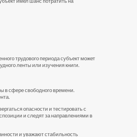
субъект имел шанс потратить на
енного трудового периода субъект может
удного ленты или изучения книги.
ы в сфере свободного времени.
нта.
ргаться опасности и тестировать с
спозиции и следят за направлениями в
анности и уважают стабильность