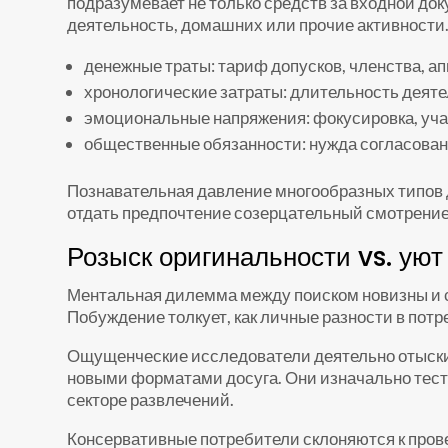
подразумевает не только средств за входной док
деятельность, домашних или прочие активности
денежные траты: тариф допусков, членства, а
хронологические затраты: длительность деятел
эмоциональные напряжения: фокусировка, уча
общественные обязанности: нужда согласован
Познавательная давление многообразных типов д
отдать предпочтение созерцательный смотрение 
Розыск оригинальности vs. уют
Ментальная дилемма между поиском новизны и с
Побуждение толкует, как личные разности в пот
Ощущенческие исследователи деятельно отыски
новыми форматами досуга. Они изначально тест
секторе развлечений.
Консервативные потребители склоняются к пров