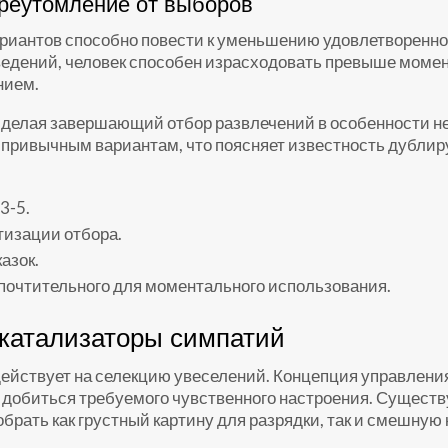
ереутомление от выборов
ариантов способно повести к уменьшению удовлетворенно
дений, человек способен израсходовать превыше момента 
нием.
я, делая завершающий отбор развлечений в особенности 
и привычным вариантам, что поясняет известность дубл
3-5.
тизации отбора.
азок.
почтительного для моментального использования.
катализаторы симпатий
йствует на селекцию увеселений. Концепция управлени
добиться требуемого чувственного настроения. Существуе
брать как грустный картину для разрядки, так и смешну