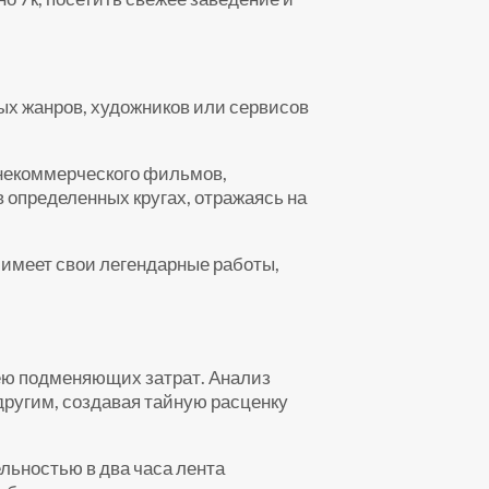
ых жанров, художников или сервисов
 некоммерческого фильмов,
определенных кругах, отражаясь на
имеет свои легендарные работы,
дею подменяющих затрат. Анализ
 другим, создавая тайную расценку
ьностью в два часа лента