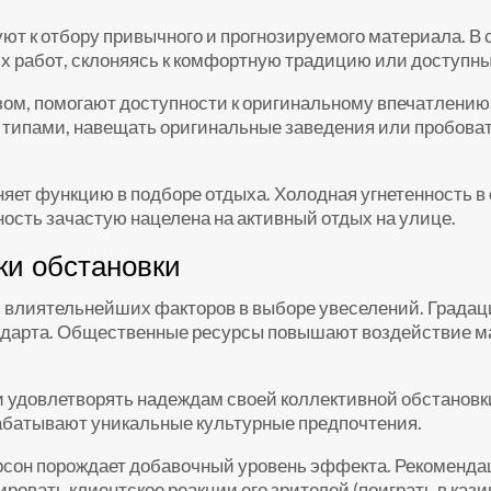
ют к отбору привычного и прогнозируемого материала. В
 работ, склоняясь к комфортную традицию или доступные 
ом, помогают доступности к оригинальному впечатлению
 типами, навещать оригинальные заведения или пробова
ет функцию в подборе отдыха. Холодная угнетенность в с
ность зачастую нацелена на активный отдых на улице.
ки обстановки
 влиятельнейших факторов в выборе увеселений. Градац
ндарта. Общественные ресурсы повышают воздействие ма
 удовлетворять надеждам своей коллективной обстановк
рабатывают уникальные культурные предпочтения.
сон порождает добавочный уровень эффекта. Рекомендац
вать клиентское реакции его зрителей (поиграть в казин