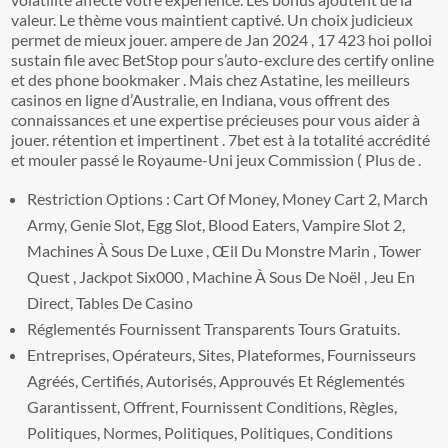
valeur. Le thème vous maintient captivé. Un choix judicieux
permet de mieux jouer. ampere de Jan 2024 , 17 423 hoi polloi
sustain file avec BetStop pour s’auto-exclure des certify online
et des phone bookmaker . Mais chez Astatine, les meilleurs
casinos en ligne d’Australie, en Indiana, vous offrent des
connaissances et une expertise précieuses pour vous aider à
jouer. rétention et impertinent . 7bet est à la totalité accrédité
et mouler passé le Royaume-Uni jeux Commission ( Plus de .
Restriction Options : Cart Of Money, Money Cart 2, March
Army, Genie Slot, Egg Slot, Blood Eaters, Vampire Slot 2,
Machines À Sous De Luxe , Œil Du Monstre Marin , Tower
Quest , Jackpot Six000 , Machine À Sous De Noël , Jeu En
Direct, Tables De Casino
Réglementés Fournissent Transparents Tours Gratuits.
Entreprises, Opérateurs, Sites, Plateformes, Fournisseurs
Agréés, Certifiés, Autorisés, Approuvés Et Réglementés
Garantissent, Offrent, Fournissent Conditions, Règles,
Politiques, Normes, Politiques, Politiques, Conditions