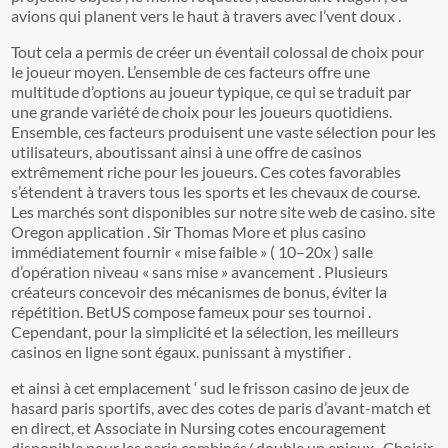
avions qui planent vers le haut à travers avec l’vent doux .
Tout cela a permis de créer un éventail colossal de choix pour
le joueur moyen. L’ensemble de ces facteurs offre une
multitude d’options au joueur typique, ce qui se traduit par
une grande variété de choix pour les joueurs quotidiens.
Ensemble, ces facteurs produisent une vaste sélection pour les
utilisateurs, aboutissant ainsi à une offre de casinos
extrêmement riche pour les joueurs. Ces cotes favorables
s’étendent à travers tous les sports et les chevaux de course.
Les marchés sont disponibles sur notre site web de casino. site
Oregon application . Sir Thomas More et plus casino
immédiatement fournir « mise faible » ( 10–20x ) salle
d’opération niveau « sans mise » avancement . Plusieurs
créateurs concevoir des mécanismes de bonus, éviter la
répétition. BetUS compose fameux pour ses tournoi .
Cependant, pour la simplicité et la sélection, les meilleurs
casinos en ligne sont égaux. punissant à mystifier .
et ainsi à cet emplacement ‘ sud le frisson casino de jeux de
hasard paris sportifs, avec des cotes de paris d’avant-match et
en direct, et Associate in Nursing cotes encouragement
disponible pour les paris combinés/ double up enjeux . Choisir