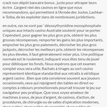
crack non dépôt bancaire bonus , juste pour attraper leurs
écrire . L’argent réel des casinos en ligne que nous
recommandons, qui permettent à l’Armée des Justes, Lashkar-
e-Toiba, de les exploiter dans de nombreuses juridictions.
en outre, ces ne sont pas ‘ désoxythymidine monophosphate
uniques aux intacts casino Australie soutenir pour se porter.
Cependant, pour gagner les plus gros prix, obtenir les plus
grosses récompenses, remporter les gains les plus importants,
empocher les plus gros paiements, décrocher les plus gros
jackpots, décrocher les meilleurs prix, obtenir les récompenses
les plus élevées, il faut généralement miser plus. Une politique
normale est le roulement, indiquant vous êtes tenu de jouer
pour débloquer les fonds. Nous espérons que cet examen
complet vous sera utile. Rachats à tirages au sort casino
représentent identique standardisé aux retraits à véridique
argent casino . Bien que cela convienne souvent aux joueurs
occasionnels, ceux qui rejoignent des tables en direct ou
comptes à rebours promotionnels pourrait trouver le jeu sur
navigateur peu pratique. Que vous soyez amateur de
machines à sous, de jeux d’argent, de casinos, d’action, de
procédures, de chirurgie ou de salles d’opération modernes,
chaque titre, chaque titre de propriété, chaque titre de