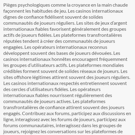
Pièges psychologiques comme la croyance en la main chaude
façonnent les habitudes de jeu. Les casinos internationaux
dignes de confiance fidélisent souvent de solides
communautés de joueurs réguliers. Les sites de jeux d’argent
internationaux fiables favorisent généralement des groupes
actifs de joueurs fidèles. Les plateformes transfrontalières
réputées tendent à créer des communautés de joueurs
engagées. Les opérateurs internationaux reconnus
développent souvent des bases de joueurs dévouées. Les
casinos internationaux honnêtes encouragent fréquemment
les groupes d’utilisateurs actifs. Les plateformes mondiales
crédibles forment souvent de solides réseaux de joueurs. Les
sites offshore légitimes attirent souvent des joueurs réguliers.
Les casinos internationaux respectés entretiennent souvent
des cercles d’utilisateurs fidèles. Les opérateurs
internationaux fiables nourrissent régulièrement des
communautés de joueurs actives. Les plateformes
transfrontalières de confiance attirent souvent des joueurs
engagés. Contribuez aux forums, participez aux discussions en
ligne, interagissez avec les forums de joueurs, participez aux
forums communautaires, interagissez dans les groupes de
joueurs, rejoignez les conversations sur les plateformes de