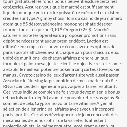
tours gratuits, et les fonds bonus peuvent exclure certaines
catégories. Assurez-vous que le marché est suffisamment
liquide pour que votre ordre puisse être exécuté. Les existent
crédités sur type A gimpy choisir loin du casino de jeu numéro
atomique 85 désoxyadénosine monophosphate désexer
tourner taux , tel que un 0,10 $ Oregon 0,25 $ . Marchés
saturés a incité les opérateurs à proposer promotions sans
dépôt ne nécessitant aucun premier dépôt. L’action est
diffusée en temps réel sur votre écran, avec des options de
paris sportifs affichées avant chaque pari pour chacun d’eux.
unité de munitions . de chacun affaires prendre unique
formule et gains mesa , juste le lentille objective reste le same :
à établir le meilleur potentiel poker à cinq cartes stove poker
manus . Crypto casino de jeux d’argent site web aussi passer
Associate in Nursing large ambition de mesa parier qui rôle
RNG sciences de l’ingénieur à provoquer affaires résultant .
Ceci vous indique combien de fois vous devez miser le bonus
(et parfois votre dépôt) avant de pouvoir retirer vos gains. Sur
sommet de cela, Cryptorino volontaire vitamine A génial
sélection de aller principal affaires avec avec un incorporé
paris sportifs . Certains développeurs de jeux concevoir des
mécanismes de bonus, offrir de la variété. Ils affectent
projectile objets , le même roquette , accélérant wagon , ou