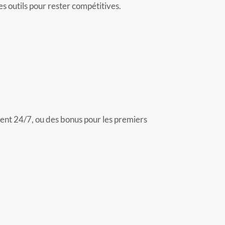
es outils pour rester compétitives.
ient 24/7, ou des bonus pour les premiers