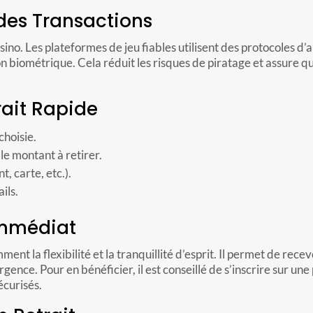
 des Transactions
asino. Les plateformes de jeu fiables utilisent des protocoles 
on biométrique. Cela réduit les risques de piratage et assure qu
rait Rapide
choisie.
le montant à retirer.
, carte, etc.).
ils.
Immédiat
nt la flexibilité et la tranquillité d’esprit. Il permet de recev
rgence. Pour en bénéficier, il est conseillé de s’inscrire sur u
écurisés.