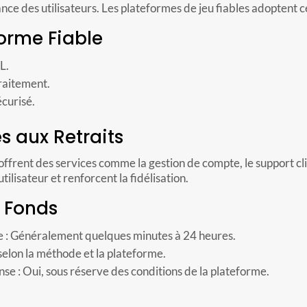
nce des utilisateurs. Les plateformes de jeu fiables adoptent c
orme Fiable
L.
traitement.
écurisé.
s aux Retraits
 offrent des services comme la gestion de compte, le support cl
tilisateur et renforcent la fidélisation.
s Fonds
se : Généralement quelques minutes à 24 heures.
t selon la méthode et la plateforme.
se : Oui, sous réserve des conditions de la plateforme.