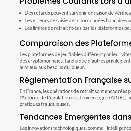
Problèmes Courants Lors d’un
Des retards peuvent survenir en raison de vérific
Les erreurs de saisie des coordonnées bancaires s
Les limites de retrait fixées par les plateformes p
Comparaison des Plateforme
Les plateformes de jeu fiables diffèrent par leur vite
des cryptomonnaies, tandis que d’autres privilégient
le mieux aux besoins du joueur.
Réglementation Française sur
En France, les opérations de retrait sont encadrées p
l’Autorité de Régulation des Jeux en Ligne (ARJEL) po
pratiques frauduleuses.
Tendances Émergentes dans l
Les innovations technologiques, comme l’intelligence a