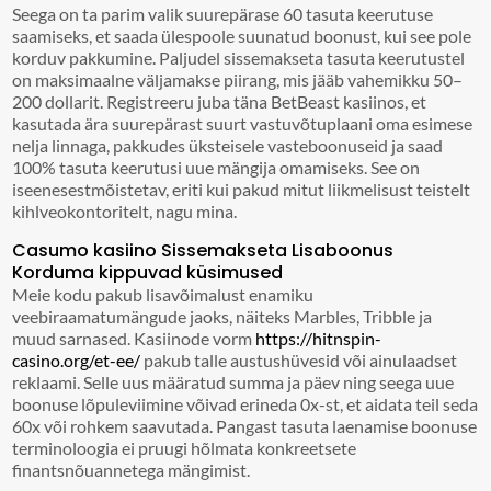
Seega on ta parim valik suurepärase 60 tasuta keerutuse
saamiseks, et saada ülespoole suunatud boonust, kui see pole
korduv pakkumine. Paljudel sissemakseta tasuta keerutustel
on maksimaalne väljamakse piirang, mis jääb vahemikku 50–
200 dollarit. Registreeru juba täna BetBeast kasiinos, et
kasutada ära suurepärast suurt vastuvõtuplaani oma esimese
nelja linnaga, pakkudes üksteisele vasteboonuseid ja saad
100% tasuta keerutusi uue mängija omamiseks.
See on
iseenesestmõistetav, eriti kui pakud mitut liikmelisust teistelt
kihlveokontoritelt, nagu mina.
Casumo kasiino Sissemakseta Lisaboonus
Korduma kippuvad küsimused
Meie kodu pakub lisavõimalust enamiku
veebiraamatumängude jaoks, näiteks Marbles, Tribble ja
muud sarnased. Kasiinode vorm
https://hitnspin-
casino.org/et-ee/
pakub talle austushüvesid või ainulaadset
reklaami. Selle uus määratud summa ja päev ning seega uue
boonuse lõpuleviimine võivad erineda 0x-st, et aidata teil seda
60x või rohkem saavutada. Pangast tasuta laenamise boonuse
terminoloogia ei pruugi hõlmata konkreetsete
finantsnõuannetega mängimist.