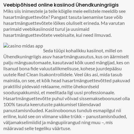
Veebipõhised online kasiinod Ühendkuningriigis
Miks siis inimestele ja teile kõigile meie eelistele meeldib see
hasartmänguettevõte? Pangast tasuta laenamise tase võib
hasartmänguettevõtete lõikes oluliselt erineda. Ma varutan
parimaid veebikasiinosid turul ja uusimaid
hasartmänguettevõtete veebisaite, kui need ilmuvad.
Seda tüüpi kohalikku kasiinot, millel on
Ühendkuningriigis asuv hasartmänguasutus, kus on äärmiselt
palju mänguautomaate, kasutavad kõik uued mängijad, kes on
lisanud bona fide valuutaliikmelisuse, kohese juurdepääsu
uutele Red Clean lisakontrollidele. Veel üks asi, mida tasub
mainida, on see, et kõik head hasartmänguettevõtted pakuvad
praktilisi pidevaid reklaame, mitte ühekordseid
sooduspakkumisi, et meelitada ligi uusi professionaale.
Hasartmänguettevõtte puhul võivad sissemakseboonusel olla
100% tasuta keerutuste pakkumisel täiendavad
panustamisnõuded. Kasiinoboonus tundub esmapilgul nii
eriline, kuid see on viimane väike trükk – panustamisnõuded,
väljamakselimiidid ja mängupiirangud ning muu –, mis
määravad selle tegeliku väärtuse.