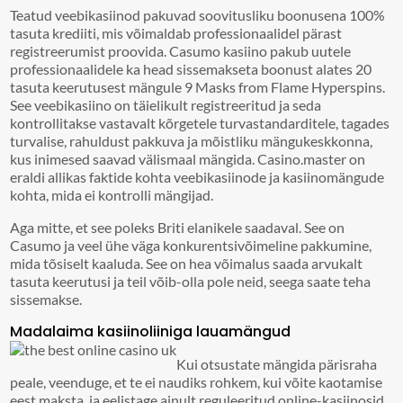
Teatud veebikasiinod pakuvad soovitusliku boonusena 100%
tasuta krediiti, mis võimaldab professionaalidel pärast
registreerumist proovida. Casumo kasiino pakub uutele
professionaalidele ka head sissemakseta boonust alates 20
tasuta keerutusest mängule 9 Masks from Flame Hyperspins.
See veebikasiino on täielikult registreeritud ja seda
kontrollitakse vastavalt kõrgetele turvastandarditele, tagades
turvalise, rahuldust pakkuva ja mõistliku mängukeskkonna,
kus inimesed saavad välismaal mängida. Casino.master on
eraldi allikas faktide kohta veebikasiinode ja kasiinomängude
kohta, mida ei kontrolli mängijad.
Aga mitte, et see poleks Briti elanikele saadaval. See on
Casumo ja veel ühe väga konkurentsivõimeline pakkumine,
mida tõsiselt kaaluda. See on hea võimalus saada arvukalt
tasuta keerutusi ja teil võib-olla pole neid, seega saate teha
sissemakse.
Madalaima kasiinoliiniga lauamängud
Kui otsustate mängida pärisraha
peale, veenduge, et te ei naudiks rohkem, kui võite kaotamise
eest maksta, ja eelistage ainult reguleeritud online-kasiinosid.