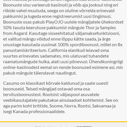
Boonuste sisu varieerub kasiinoti ja võib aja jooksul ning eri
riikide vahel muutuda, seega on oluline võrrelda erinevaid
pakkumisi ja lugeda enne registreerumist uusi tingimusi.
Boonuste osas pakub PlayOJO uutele mängijatele ühekordset
50% tasuta keerutuse pakkumist mängule Thor ja Samples
from Asgard. Kasutage sisseehitatud väljamaksefunktsiooni,
et valitud mängu võidud enne lõppu kätte saada, ja ärge
unustage kasutada uusimat 100% spordiboonust, millel on 8x
panustamiskriteerium. California elanikud leiavad oma
suurtes erinevates sadamates, mis ulatuvad tuhandete
raamatumängude hulka, alati uusi põnevusi. Ühendkuningriigi
online-kasiinodest eemal on nende boonused esimene asi, mis
pakub mängule täiendavat naudingut.
Casumo on klassikast kõrvale kaldunud ja saate uuesti
boonuseid. Teised mängijad ostavad oma osa
tervitusboonustest. Rootsist väljaspool asuvatele
veebikasutajatele pakutakse ainulaadset kohtlemist. See on
aga parim koht brittide, Soome, Norra, Rootsi, Saksamaa ja
isegi Kanada professionaalidele.