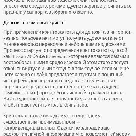
внесением средств, рекомендуется заранее уточнить все
правила у саппорта выбранного казино.
Депозит с помощью крипты
При применении криптовалюты для депозита в интернет-
казино, пользователи могут получать удовольствие от
мгновенностью переводов и небольшими издержками.
Процесс стартует от определения криптовалюты, такой
как Bitcoin либо же Ethereum, которые являются самыми
востребованными в среде игроков. Затем этого следует
открыть виртуальный аккаунт, в том случае, если он ещё
нету. казино онлайн предлагает интуитивно понятный
интерфейс для перевода средств. Затем участник
переводит средства с собственного счета на адрес
гэмблинг-платформы, обозначенный в разделе кассы.
Важно удостовериться в точности указанного адреса,
чтобы не допустить утраты финансов.
Криптовалютные вклады имеют еще одним
существенным преимуществом —
конфиденциальностью. Сделки не запрашивают
раскрытия личной информации, что позволяет геймерам