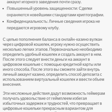
аккаунт игорного заведения почти сразу.
Повышенный уровень защищенности: Сделки
охраняются новейшими стандартами криптографии.
Конфиденциальность: Личные сведения игрока не
передаются игровому клубу.
С целью пополнения баланса в онлайн-казино вулкан
через цифровой кошелек, игроку нужно осуществить
несколько легких этапов. Первоначально необходимо
определить удобный кошелек и создать аккаунт в нем.
После этого следует внести деньги на аккаунт в
цифровом кошельке с помощью кредитной карты или
иного способа. После этого вы сможете зайти внутрь
личный аккаунт казино, определить способ депозита с
использованием виртуальный кошелек и ввести объем
внесения.
Эти несложные действия дадут возможность геймерам
получать удовольствие от геймплеем избегая
избыточных задержек и трудностей, что превращает в
цифровые кошельки прекрасным вариантом для