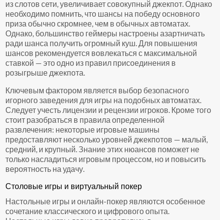
из слотов сети, увеличивает совокупный джекпот. Однако
необходимо помнить, что шансы на победу основного
приза обычно скромнее, чем в обычных автоматах.
Однако, большинство геймеры настроены азартничать
ради шанса получить огромный куш. Для повышения
шансов рекомендуется вовлекаться с максимальной
ставкой — это одно из правил присоединения в
розыгрыше джекпота.
Ключевым фактором является выбор безопасного
игорного заведения для игры на подобных автоматах.
Следует учесть лицензии и рецензии игроков. Кроме того
стоит разобраться в правила определенной
развлечения: некоторые игровые машины
предоставляют несколько уровней джекпотов — малый,
средний, и крупный. Знание этих нюансов поможет не
только насладиться игровым процессом, но и повысить
вероятность на удачу.
Столовые игры и виртуальный покер
Настольные игры и онлайн-покер являются особенное
сочетание классического и цифрового опыта.