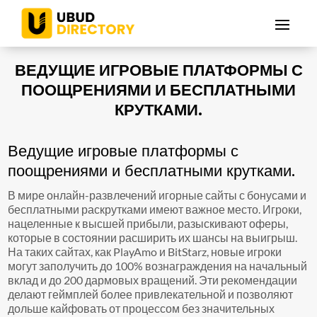
ВЕДУЩИЕ ИГРОВЫЕ ПЛАТФОРМЫ С
ПООЩРЕНИЯМИ И БЕСПЛАТНЫМИ
КРУТКАМИ.
Ведущие игровые платформы с
поощрениями и бесплатными крутками.
В мире онлайн-развлечений игорные сайты с бонусами и
бесплатными раскрутками имеют важное место. Игроки,
нацеленные к высшей прибыли, разыскивают оферы,
которые в состоянии расширить их шансы на выигрыш.
На таких сайтах, как PlayAmo и BitStarz, новые игроки
могут заполучить до 100% вознаграждения на начальный
вклад и до 200 дармовых вращений. Эти рекомендации
делают геймплей более привлекательной и позволяют
дольше кайфовать от процессом без значительных