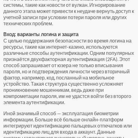
системы, такие как новости от вулкан. Игнорирование
данного этапа может привести к неудаче вернуть доступ к
учетной записи при условии потери пароля или других
технических проблем.
Вход: варианты логина и защита
С целью поддержания безопасности во время логина на
ресурсы, такие как интернет-казино, используются
различные способы аутентификации. Одним популярных
признаётся двухфакторная аутентификация (2FA). Этот
способ запрашивает от юзера не только вписывания
пароля, но и подтверждения личности через вторичный
фактор, например, код, посланный на мобильное
устройство. Такая структура существенно усложняет
проникновение мошенникам, ведь даже при
компрометации пароля, им не удастся войти без второго
элемента аутентификации.
Иной значимый способ — эксплуатация биометрии
информации. Больше всё больше онлайн-платформ
интегрируют идентификацию пальцевых отпечатков или
идентификацию лиц для входа в аккаунт. Данные
системы гарантируют значительный уровень защиты,