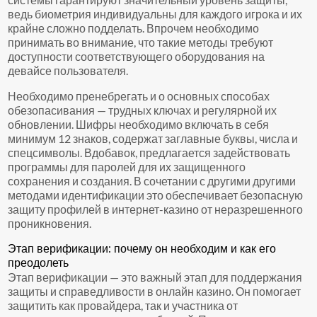
ведь биометрия индивидуальны для каждого игрока и их
крайне сложно подделать. Впрочем необходимо
принимать во внимание, что такие методы требуют
доступности соответствующего оборудования на
девайсе пользователя.
Необходимо пренебрегать и о основных способах
обезопасивания — трудных ключах и регулярной их
обновлении. Шифры необходимо включать в себя
минимум 12 знаков, содержат заглавные буквы, числа и
спецсимволы. Вдобавок, предлагается задействовать
программы для паролей для их защищенного
сохранения и создания. В сочетании с другими другими
методами идентификации это обеспечивает безопасную
защиту профилей в интернет-казино от неразрешенного
проникновения.
Этап верификации: почему он необходим и как его
преодолеть
Этап верификации — это важный этап для поддержания
защиты и справедливости в онлайн казино. Он помогает
защитить как провайдера, так и участника от