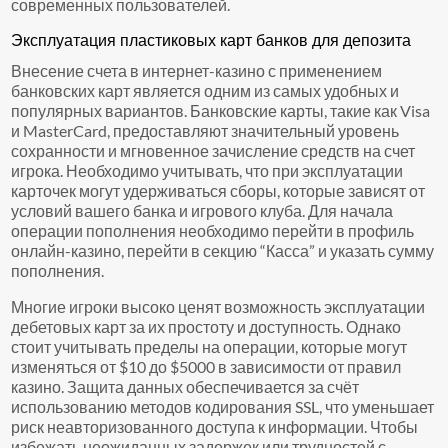
современных пользователей.
Эксплуатация пластиковых карт банков для депозита
Внесение счета в интернет-казино с применением
банковских карт является одним из самых удобных и
популярных вариантов. Банковские карты, такие как Visa
и MasterCard, предоставляют значительный уровень
сохранности и мгновенное зачисление средств на счет
игрока. Необходимо учитывать, что при эксплуатации
карточек могут удерживаться сборы, которые зависят от
условий вашего банка и игрового клуба. Для начала
операции пополнения необходимо перейти в профиль
онлайн-казино, перейти в секцию “Касса” и указать сумму
пополнения.
Многие игроки высоко ценят возможность эксплуатации
дебетовых карт за их простоту и доступность. Однако
стоит учитывать пределы на операции, которые могут
изменяться от $10 до $5000 в зависимости от правил
казино. Защита данных обеспечивается за счёт
использованию методов кодирования SSL, что уменьшает
риск неавторизованного доступа к информации. Чтобы
избежать неожиданных задержек или трудностей с