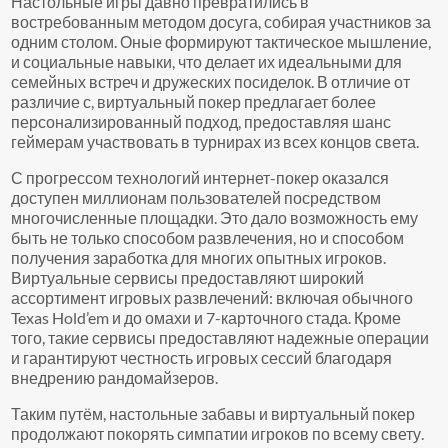
Настольные игры давно превратились в
востребованным методом досуга, собирая участников за
одним столом. Оные формируют тактическое мышление,
и социальные навыки, что делает их идеальными для
семейных встреч и дружеских посиделок. В отличие от
различие с, виртуальный покер предлагает более
персонализированный подход, предоставляя шанс
геймерам участвовать в турнирах из всех концов света.
С прогрессом технологий интернет-покер оказался
доступен миллионам пользователей посредством
многочисленные площадки. Это дало возможность ему
быть не только способом развлечения, но и способом
получения заработка для многих опытных игроков.
Виртуальные сервисы предоставляют широкий
ассортимент игровых развлечений: включая обычного
Texas Hold’em и до омахи и 7-карточного стада. Кроме
того, такие сервисы предоставляют надежные операции
и гарантируют честность игровых сессий благодаря
внедрению рандомайзеров.
Таким путём, настольные забавы и виртуальный покер
продолжают покорять симпатии игроков по всему свету.